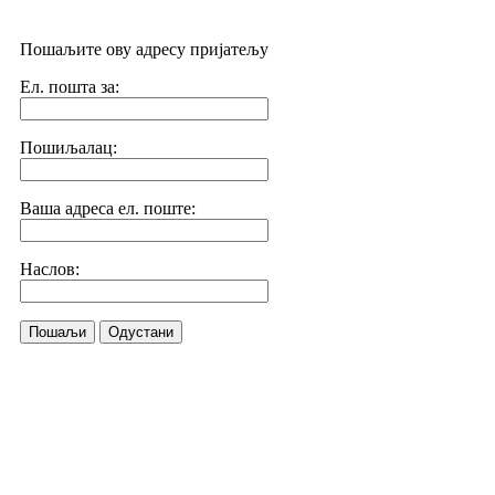
Пошаљите ову адресу пријатељу
Ел. пошта за:
Пошиљалац:
Ваша адреса ел. поште:
Наслов:
Пошаљи
Одустани