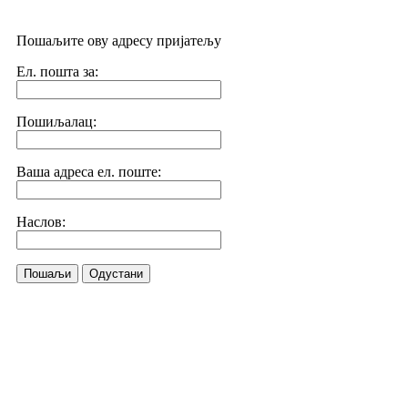
Пошаљите ову адресу пријатељу
Ел. пошта за:
Пошиљалац:
Ваша адреса ел. поште:
Наслов:
Пошаљи
Одустани