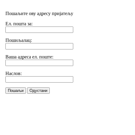
Пошаљите ову адресу пријатељу
Ел. пошта за:
Пошиљалац:
Ваша адреса ел. поште:
Наслов:
Пошаљи
Одустани