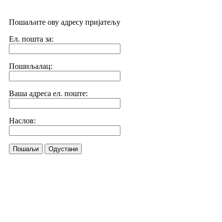
Пошаљите ову адресу пријатељу
Ел. пошта за:
Пошиљалац:
Ваша адреса ел. поште:
Наслов:
Пошаљи
Одустани