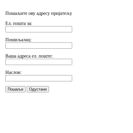
Пошаљите ову адресу пријатељу
Ел. пошта за:
Пошиљалац:
Ваша адреса ел. поште:
Наслов:
Пошаљи
Одустани