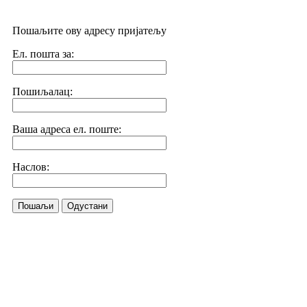
Пошаљите ову адресу пријатељу
Ел. пошта за:
Пошиљалац:
Ваша адреса ел. поште:
Наслов:
Пошаљи
Одустани