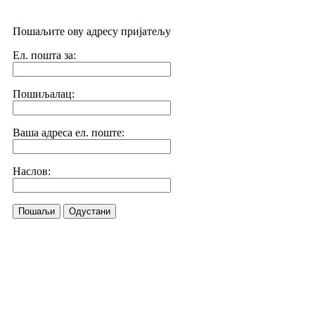
Пошаљите ову адресу пријатељу
Ел. пошта за:
Пошиљалац:
Ваша адреса ел. поште:
Наслов:
Пошаљи
Одустани