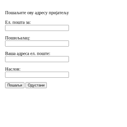
Пошаљите ову адресу пријатељу
Ел. пошта за:
Пошиљалац:
Ваша адреса ел. поште:
Наслов:
Пошаљи
Одустани