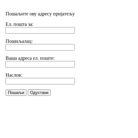
Пошаљите ову адресу пријатељу
Ел. пошта за:
Пошиљалац:
Ваша адреса ел. поште:
Наслов:
Пошаљи
Одустани