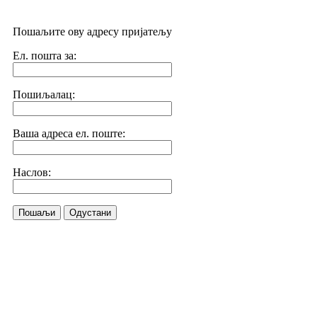
Пошаљите ову адресу пријатељу
Ел. пошта за:
Пошиљалац:
Ваша адреса ел. поште:
Наслов:
Пошаљи
Одустани