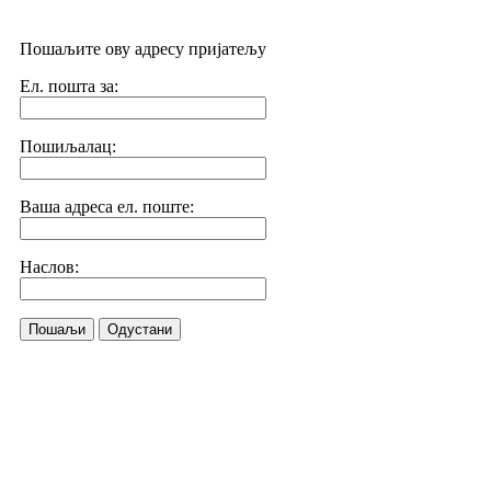
Пошаљите ову адресу пријатељу
Ел. пошта за:
Пошиљалац:
Ваша адреса ел. поште:
Наслов:
Пошаљи
Одустани