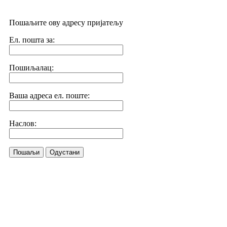
Пошаљите ову адресу пријатељу
Ел. пошта за:
Пошиљалац:
Ваша адреса ел. поште:
Наслов:
Пошаљи
Одустани