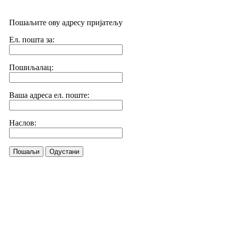
Пошаљите ову адресу пријатељу
Ел. пошта за:
Пошиљалац:
Ваша адреса ел. поште:
Наслов:
Пошаљи
Одустани