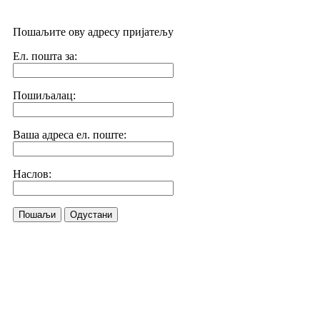
Пошаљите ову адресу пријатељу
Ел. пошта за:
Пошиљалац:
Ваша адреса ел. поште:
Наслов:
Пошаљи
Одустани