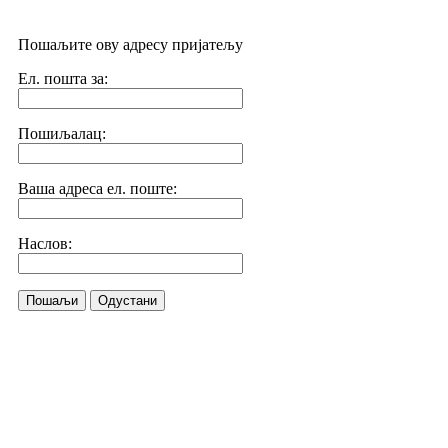
Пошаљите ову адресу пријатељу
Ел. пошта за:
Пошиљалац:
Ваша адреса ел. поште:
Наслов:
Пошаљи
Одустани