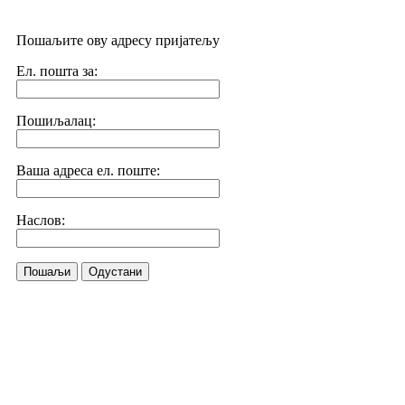
Пошаљите ову адресу пријатељу
Ел. пошта за:
Пошиљалац:
Ваша адреса ел. поште:
Наслов:
Пошаљи
Одустани