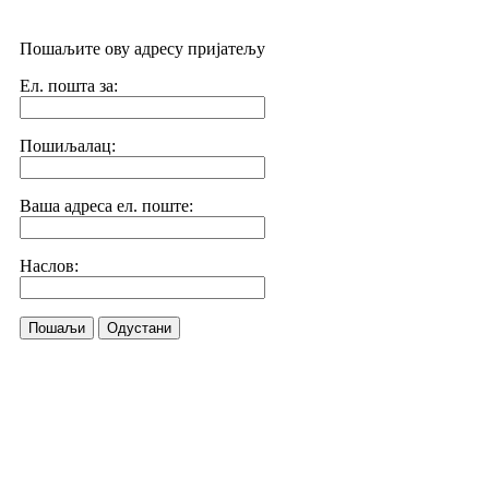
Пошаљите ову адресу пријатељу
Ел. пошта за:
Пошиљалац:
Ваша адреса ел. поште:
Наслов:
Пошаљи
Одустани