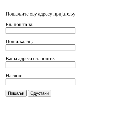
Пошаљите ову адресу пријатељу
Ел. пошта за:
Пошиљалац:
Ваша адреса ел. поште:
Наслов:
Пошаљи
Одустани