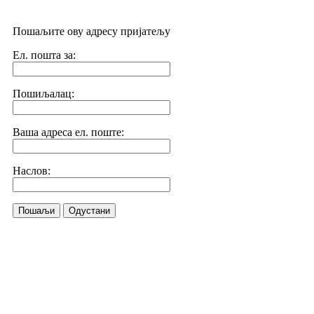
Пошаљите ову адресу пријатељу
Ел. пошта за:
Пошиљалац:
Ваша адреса ел. поште:
Наслов:
Пошаљи
Одустани