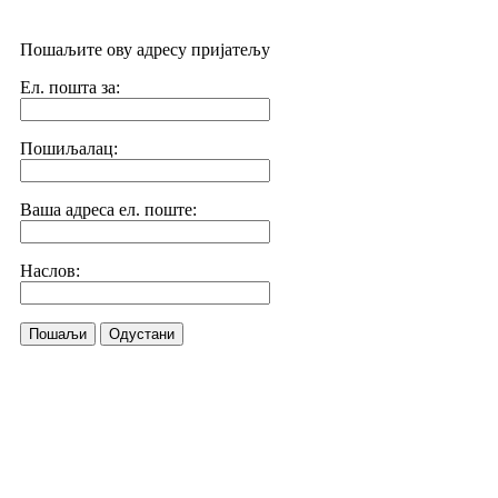
Пошаљите ову адресу пријатељу
Ел. пошта за:
Пошиљалац:
Ваша адреса ел. поште:
Наслов:
Пошаљи
Одустани