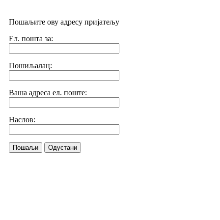
Пошаљите ову адресу пријатељу
Ел. пошта за:
Пошиљалац:
Ваша адреса ел. поште:
Наслов:
Пошаљи
Одустани