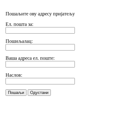
Пошаљите ову адресу пријатељу
Ел. пошта за:
Пошиљалац:
Ваша адреса ел. поште:
Наслов:
Пошаљи
Одустани