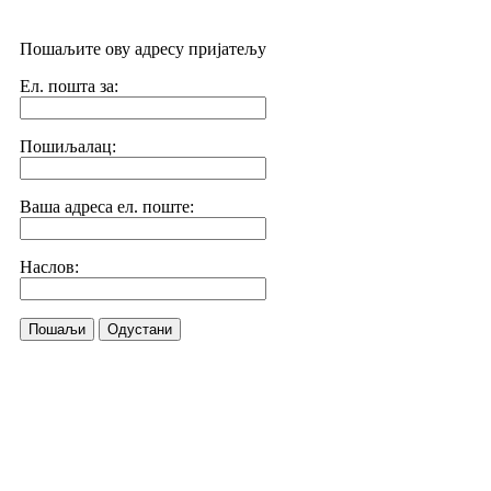
Пошаљите ову адресу пријатељу
Ел. пошта за:
Пошиљалац:
Ваша адреса ел. поште:
Наслов:
Пошаљи
Одустани