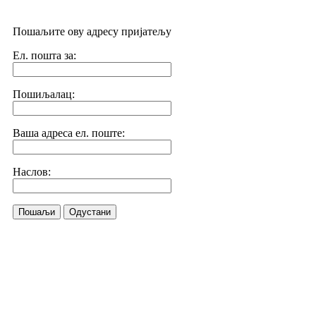
Пошаљите ову адресу пријатељу
Ел. пошта за:
Пошиљалац:
Ваша адреса ел. поште:
Наслов:
Пошаљи
Одустани