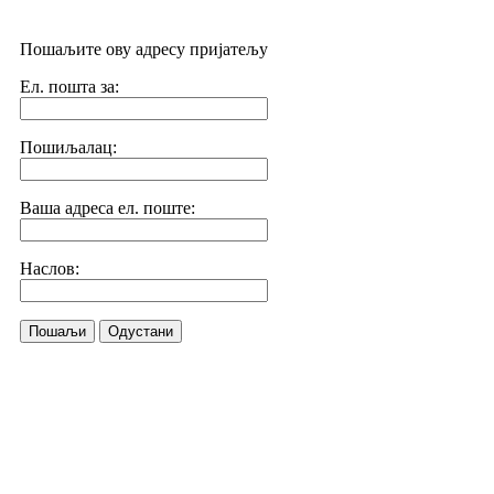
Пошаљите ову адресу пријатељу
Ел. пошта за:
Пошиљалац:
Ваша адреса ел. поште:
Наслов:
Пошаљи
Одустани