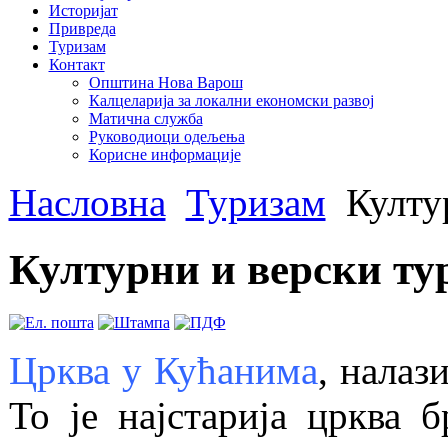
Историјат
Привреда
Туризам
Контакт
Општина Нова Варош
Калцеларија за локални економски развој
Матична служба
Руководиоци одељења
Корисне информације
Насловна
Туризам
Култур
Културни и верски ту
Црква у Кућанима
, налаз
То је најстарија црква 