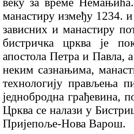
веку за време Немањића
манастиру између 1234. и 
зависних и манастиру по
бистричка црква је по
апостола Петра и Павла, 
неким сазнањима, манаст
технологију прављења пи
једнобродна грађевина, 
Црква се налази у Бистри
Пријепоље-Нова Варош.