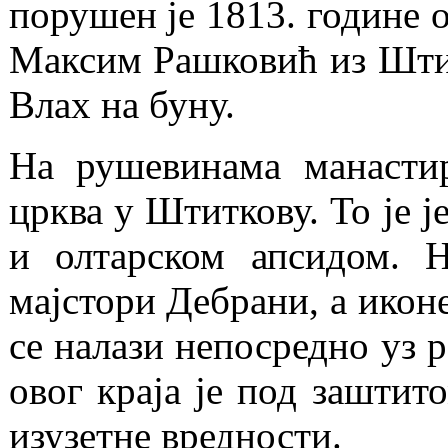
порушен је 1813. године о
Максим Рашковић из Шти
Влах на буну.
На рушевинама манастир
црква у Штиткову. То је ј
и олтарском апсидом. Н
мајстори Дебрани, а икон
се налази непосредно уз 
овог краја је под заштит
изузетне вредности.