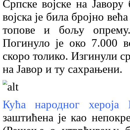
Српске војске на Јавору 
војска је била бројно већ
топове и бољу опрему.
Погинуло је око 7.000 в
скоро толико. Изгинули с
на Јавор и ту сахрањени.
Кућа народног хероја
заштићена је као непокр