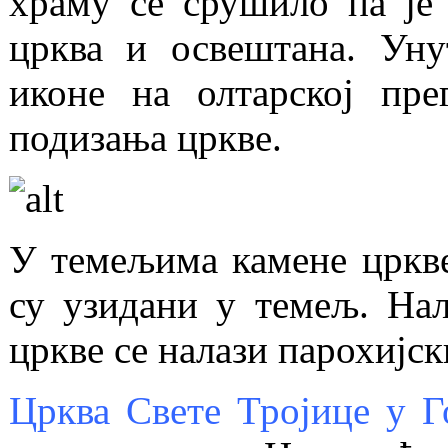
храму се срушило па је 
црква и освештана. Уну
иконе на олтарској пре
подизања цркве.
У темељима камене цркве 
су узидани у темељ. На
цркве се налази парохијск
Црква Свете Тројице у 