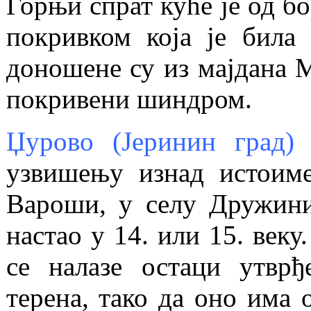
Горњи спрат куће је од бо
покривком која је била 
доношене су из мајдана 
покривени шиндром.
Џурово (Јеринин град)
ј
узвишењу изнад истоиме
Вароши, у селу Дружини
настао у 14. или 15. веку
се налазе остаци утврђ
терена, тако да оно има 