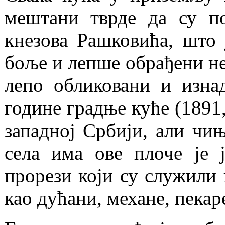
мештани тврде да су п
кнезова Рашковића, што 
боље и лепше обрађени не
лепо обликовани и изна
године градње куће (1891,
западној Србији, али чињ
села има ове плоче је 
прорези који су служили
као дућани, механе, пекаре