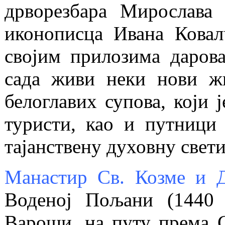
дрворезбара Мирослава 
иконописца Ивана Ковал
својим прилозима даров
сада живи неки нови жи
белоглавих супова, који 
туристи, као и путници
тајанствену духовну свет
Манастир Св. Козме и Д
Воденој Пољани (1440 
Вароши, на путу према 