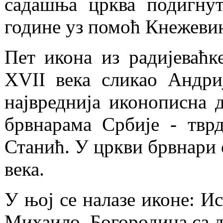
садашња црква подигнут
године уз помоћ Кнежевин
Пет икона из радијеваћке
XVII века сликао Андриј
највреднија иконописна д
брвнарама Србије - твр
Станић. У цркви брвнари с
века.
У њој се налазе иконе: И
Михаило, Богородица са д