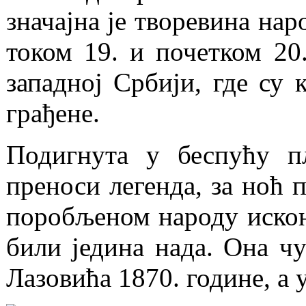
значајна је творевина нар
током 19. и почетком 20
западној Србији, где су 
грађене.
Подигнута у беспућу пл
преноси легенда, за ноћ 
поробљеном народу искон
били једина нада. Она ч
Лазовића 1870. године, а