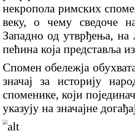
некропола римских спомен
веку, о чему сведоче н
Западно од утврђења, на 
пећина која представља и
Спомен обележја обухвата
значај за историју нар
споменике, који поједина
указују на значајне догађа