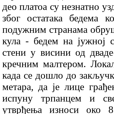
део платоа су незнатно узд
због остатака бедема к
подужним странама обруше
кула - бедем на јужној 
стени у висини од дваде
кречним малтером. Локал
када се дошло до закључк
метара, да је лице грађ
испуну трпанцем и св
утврђења износи око 8