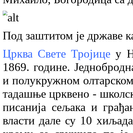
Под заштитом је државе ка
Црква Свете Тројице
у Н
1869. године. Једнобродн
и полукружном олтарском 
тадашње црквено - школс
писанија сељака и грађа
власти дале су 10 хиљада