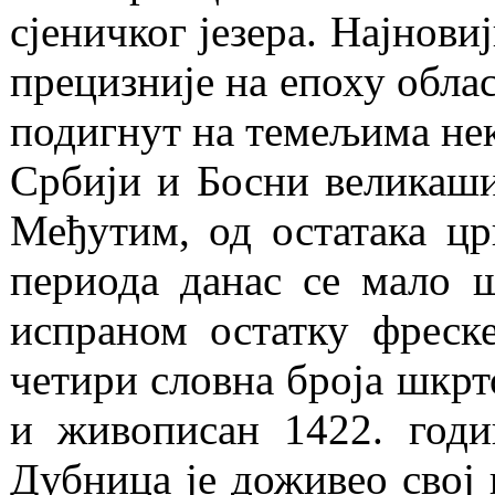
сјеничког језера. Најнови
прецизније на епоху обла
подигнут на темељима неке
Србији и Босни великаши
Међутим, од остатака цр
периода данас се мало 
испраном остатку фреске
четири словна броја шкрт
и живописан 1422. годи
Дубница је доживео свој 