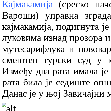
Кајмакамија
(среско нач
Вароши) управна зграда
кајмакамија, подигнута је
луковима изнад прозора и 
мутесарифлука и нововаро
смештен турски суд у к
Између два рата имала је
рата била је седиште опш
Данас је у њој Завичајни 