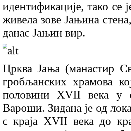
идентификације, тако се ј
живела зове Јањина стена,
данас Јањин вир.
Црква Јања (манастир С
гробљанских храмова ко
половини XVII века у 
Вароши. Зидана је од лок
с краја XVII века до кр