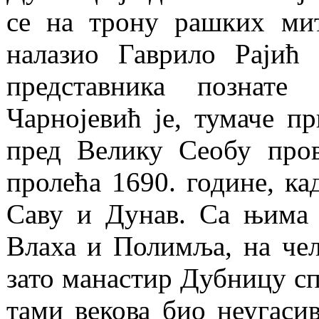
се на трону рашких мит
налазио Гаврило Рајић 
представника познате
Чарнојевић је, тумаче п
пред Велику Сеобу пров
пролећа 1690. године, ка
Саву и Дунав. Са њима 
Влаха и Полимља, на че
зато манастир Дубницу сп
тами векова био неугасив