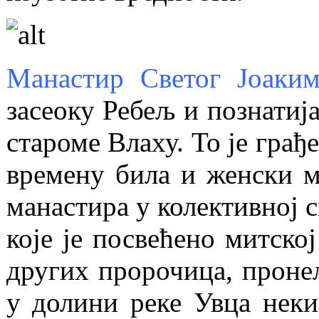
Манастир Светог Јоаки
засеоку Ребељ и познатија
староме Влаху. То је грађ
времену била и женски м
манастира у колективној с
које је посвећено митско
других пророчица, пронел
у долини реке Увца неки