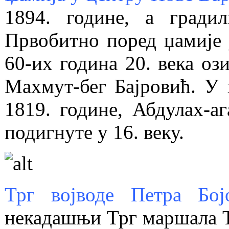
1894. године, а гради
Првобитно поред џамије ј
60-их година 20. века оз
Махмут-бег Бајровић. У џ
1819. године, Абдулах-а
подигнуте у 16. веку.
Трг војводе Петра Бој
некадашњи Трг маршала Ти