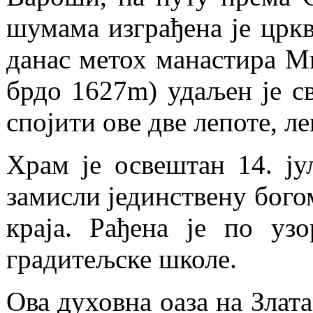
шумама изграђена је цркв
данас метох манастира Ми
брдо 1627m) удаљен је св
спојити ове две лепоте, 
Храм је освештан 14. јул
замисли јединствену бого
краја. Рађена је по уз
градитељске школе.
Ова духовна оаза на Злат