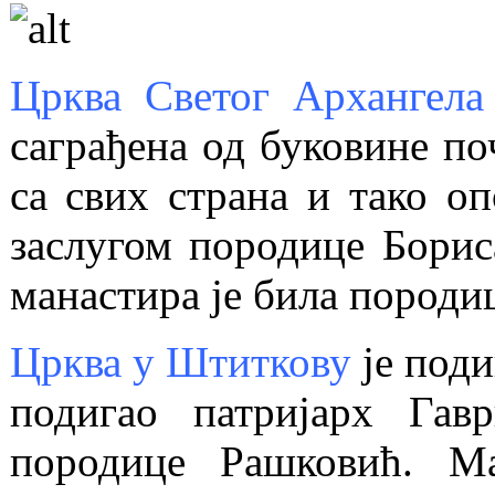
Црква Светог Архангела
саграђена од буковине по
са свих страна и тако оп
заслугом породице Борис
манастира је била породи
Црква у Штиткову
је поди
подигао патријарх Гав
породице Рашковић. Ма