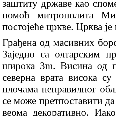
заштиту државе као споме
помоћ митрополита Мих
постојеће цркве. Црква ј
Грађена од масивних боро
Заједно са олтарским п
широка 3m. Висина од п
северна врата висока с
плочама неправилног обли
се може претпоставити да
веома декоративно. Иако