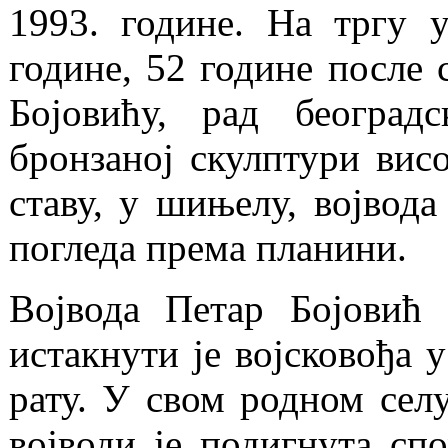
1993. године. На тргу 
године, 52 године после 
Бојовићу, рад београд
бронзаној скулптури висо
ставу, у шињелу, војвод
погледа према планини.
Војвода Петар Бојовић 
истакнути је војсковођа 
рату. У свом родном селу
војводи је подигнута спо