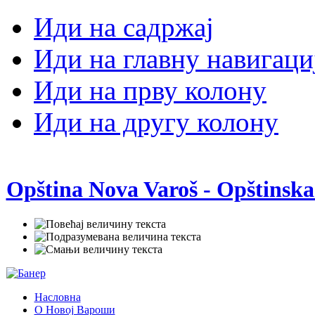
Иди на садржај
Иди на главну навигаци
Иди на прву колону
Иди на другу колону
Opština Nova Varoš - Opštinska
Насловна
О Новој Вароши