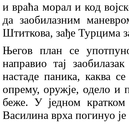
и враћа морал и код војс
да заобилазним маневро
Штиткова, зађе Турцима за
Његов план се употпуно
направио тај заобилазак
настаде паника, каква се
опрему, оружје, одело и 
беже. У једном кратком 
Василина врха погинуо је