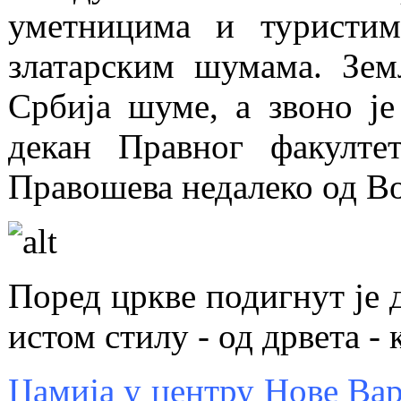
уметницима и туристи
златарским шумама. Зем
Србија шуме, а звоно ј
декан Правног факулте
Правошева недалеко од В
Поред цркве подигнут је д
истом стилу - од дрвета - 
Џамија у центру Нове Ва