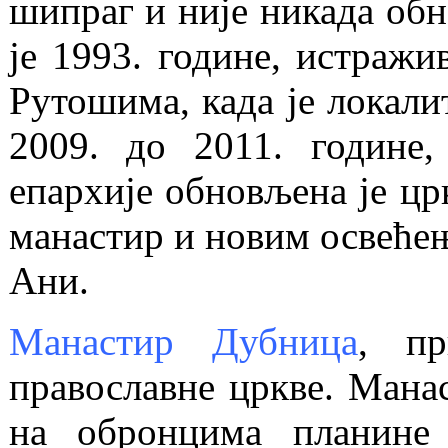
шипраг и није никада обн
је 1993. године, истражи
Рутошима, када је локали
2009. до 2011. године
епархије обновљена је цр
манастир и новим освећењ
Ани.
Манастир Дубница
, пр
православне цркве. Мана
на обронцима планине 