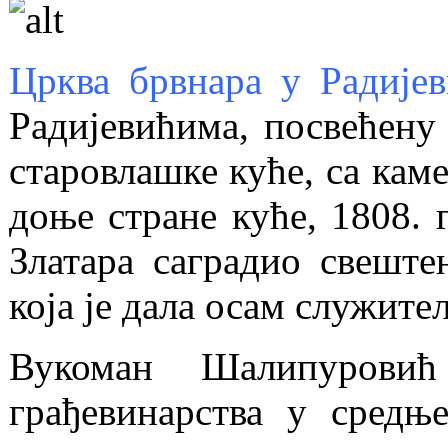
Црква брвнара у Радије
Радијевићима, посвећену
старовлашке куће, са ка
доње стране куће, 1808. 
Златара саградио свеште
која је дала осам служите
Вукоман Шалипурови
грађевинарства у сред