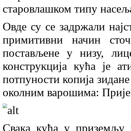
старовлашком типу насељ
Овде су се задржали најс
примитивни начин сто
постављене у низу, ли
конструкција кућа је ат
потпуности копија зидане
околним варошима: Прије
Свака кућа у приземљу 