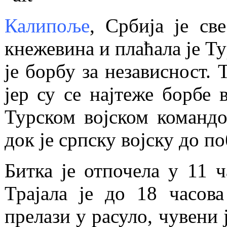
Калипоље
, Србија је св
кнежевина и плаћала је Т
је борбу за независност. 
јер су се најтеже борбе 
Турском војском команд
док је српску војску до п
Битка је отпочела у 11 ч
Трајала је до 18 часова
прелази у расуло, чувени