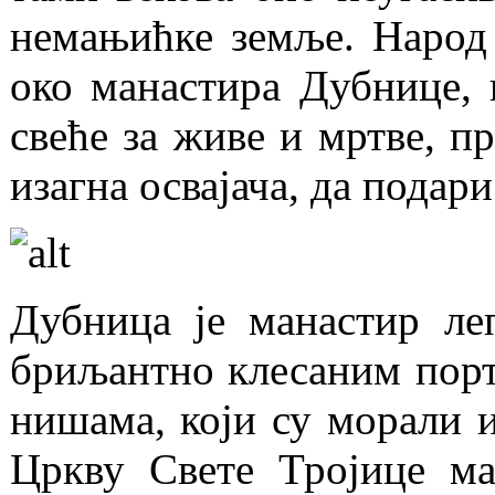
немањићке земље. Народ 
око манастира Дубнице, 
свеће за живе и мртве, п
изагна освајача, да подар
Дубница је манастир леп
бриљантно клесаним порт
нишама, који су морали и
Цркву Свете Тројице ма