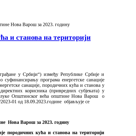
тине Нова Варош за 2023. годину
ћа и станова на територији
 грађане у Србији“) између Републике Србије и
 о суфинансирању програма енергетске санације
ергетске санације, породичних кућа и станова у
 директних корисника (привредних субјеката) у
Одлуке Општинског већа општине Нова Варош о
2023-01 од 18.09.2023.године објављује се
ине Нова Варош за 2023. годину
ије породичних кућа и станова на територији