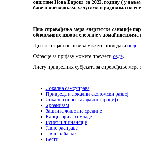
општине Нова Варош за 2023. годину ( у даљем 
баве производњом, услугама и радовима на ене
Циљ спровођења мера енергетске санације пор
обновљивих извора енергије у домаћинствима
Цео текст јавног позива можете погледати
овде
.
Обрасце за пријаву можете преузети
овде
.
Листу привредних субјеката за спровођење мера
Локална самоуправа
Привреда и локални економски развој
Локална пореска администрација
Урбанизам
Заштита животне средине
Канцеларија за младе
Буџет и Финансије
Јавне расправе
Јавне набавке
Вести