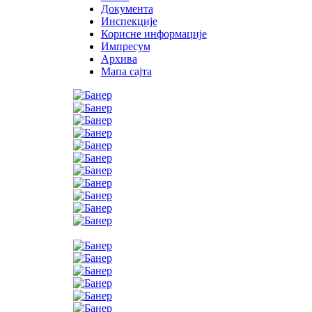
Документа
Инспекције
Корисне информације
Импресум
Архива
Мапа сајта