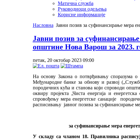
Матична служба
Руководиоци одељења
Корисне информације
Насловна
Јавни позив за суфинансирање мера ен
Јавни позив за суфинансирање 
општине Нова Варош за 2023. 
петак, 20 октобар 2023 09:00
На основу Закона о потврђивању споразума о з
Међународне банке за обнову и развој („Служб
породичних кућа и станова који спроводи општи
оквиру пројекта „Чиста енергија и енергетска
спровођењу мера енергетске санације породи
расписивању јавног позива за суфинансирање мера
за суфинансирање мера енергет
У складу са чланом 18. Правилника расписуј