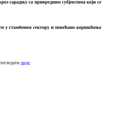
 кроз сарадњу са привредним субјектима који се
сти у стамбеном сектору и повећано коришћење
 погледати
овде
.