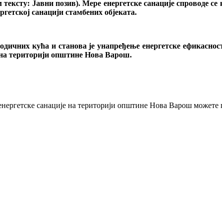
тексту: Јавни позив). Мере енергетске санације спроводе се
ргетској санацији стамбених објеката.
одичних кућа и станова је унапређење енергетске ефикасно
 на територији општине Нова Варош.
 енергетске санације на територији општине Нова Варош можете