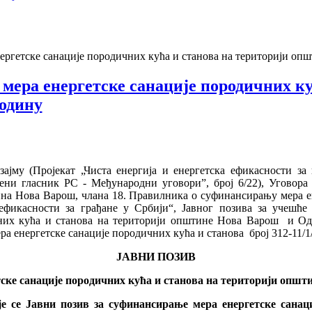
ергетске санације породичних кућа и станова на територији опш
мера енергетске санације породичних ку
годину
ајму (Пројекат „Чиста енергија и енергетска ефикасности за
ени гласник РС - Међународни уговориˮ, број 6/22), Уговора
на Нова Варош, члана 18. Правилника о суфинансирању мера ен
 ефикасности за грађане у Србији“, Јавног позива за учешће
чних кућа и станова на територији општине Нова Варош и 
 енергетске санације породичних кућа и станова број 312-11/1/
ЈАВНИ ПОЗИВ
ске санације породичних кућа и станова на територији општ
е се Јавни позив за суфинансирање мера енергетске санац