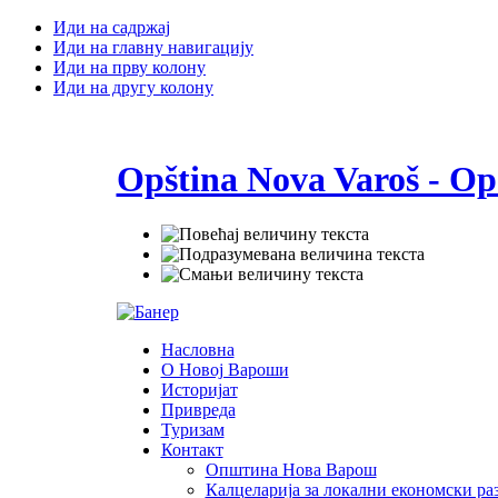
Иди на садржај
Иди на главну навигацију
Иди на прву колону
Иди на другу колону
Opština Nova Varoš - Op
Насловна
О Новој Вароши
Историјат
Привреда
Туризам
Контакт
Општина Нова Варош
Калцеларија за локални економски раз