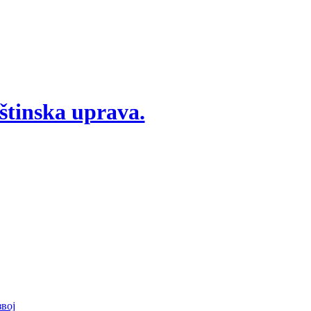
štinska uprava.
вој