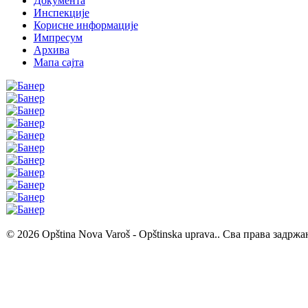
Документа
Инспекције
Корисне информације
Импресум
Архива
Мапа сајта
© 2026 Opština Nova Varoš - Opštinska uprava.. Сва права задржа