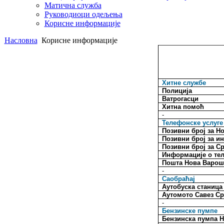
Матична служба
Руководиоци одељења
Корисне информације
Насловна
Корисне информације
Хитне службе
Полиција
Ватрогасци
Хитна помоћ
-
Телефонске услуге
Позивни број за Н
Позивни број за и
Позивни број за С
Информације о те
Поштa Нова Варо
-
Саобраћај
Аутобуска станица
Аутомото Савез Ср
-
Бензинске пумпе
Бензинска пумпа 