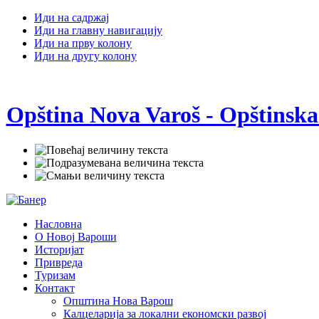
Иди на садржај
Иди на главну навигацију
Иди на прву колону
Иди на другу колону
Opština Nova Varoš - Opštinska
Насловна
О Новој Вароши
Историјат
Привреда
Туризам
Контакт
Општина Нова Варош
Калцеларија за локални економски развој