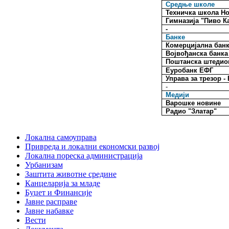
Средње школе
Техничка школа Н
Гимназија "Пиво К
-
Банке
Комерцијална бан
Војвођанска банка
Поштанска штедио
Еуробанк ЕФГ
Управа за трезор 
-
Медији
Варошке новине
Радио "Златар"
Локална самоуправа
Привреда и локални економски развој
Локална пореска администрација
Урбанизам
Заштита животне средине
Канцеларија за младе
Буџет и Финансије
Јавне расправе
Јавне набавке
Вести