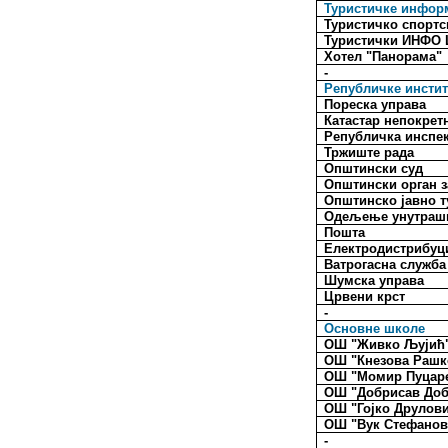
Туристичке инфор
Туристичко спортс
Туристички ИНФО
Хотел "Панорама"
-
Републичке инстит
Пореска управа
Катастар непокрет
Републичка инспе
Тржиште рада
Општински суд
Општински орган з
Општинско јавно 
Одељење унутраш
Пошта
Електродистрибуц
Ватрогасна служба
Шумска управа
Црвени крст
-
Основне школе
ОШ "Живко Љујић
ОШ "Кнезова Рашк
ОШ "Момир Пуцар
ОШ "Добрисав Доб
ОШ "Гојко Друлов
ОШ "Вук Стефанов
-