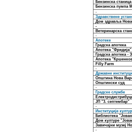
Бензинска станица
Бензинска пумпа 
-
Здравствене устан
Дом здравља Нов
-
Ветеринарска стан
-
Апотеке
Градска апотека
Апотека "Фридија"
Градска апотека -
Апотека "Кршенко
Filly Farm
-
Државне институци
Општина Нова Ва
Општински суд
-
Градске службе
Електродистрибуц
ЈП "3. септембар"
-
Институције култу
Библиотека "Јова
Дом културе "Јова
Завичајни музеј Н
-