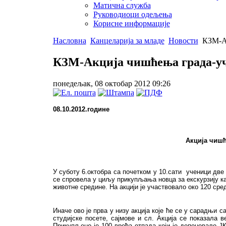
Матична служба
Руководиоци одељења
Корисне информације
Насловна
Канцеларија за младе
Новости
КЗМ-Ак
КЗМ-Акција чишћења града-уч
понедељак, 08 октобар 2012 09:26
08.10
.2012.године
Акција чишћ
У суботу 6.октобра са почетком у 10.сати ученици дв
се спровела у циљу прикупљања новца за екскурзију к
животне средине. На акцији је участвовало око 120 ср
Иначе ово је прва у низу акција које ће се у сарадњи
студијске посете, сајмове и сл. Акција се показал
Прикупљено је 100 врећа отпада који је депоновало Ј