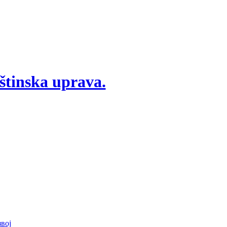
štinska uprava.
вој