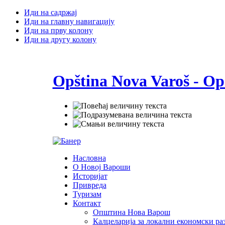
Иди на садржај
Иди на главну навигацију
Иди на прву колону
Иди на другу колону
Opština Nova Varoš - Op
Насловна
О Новој Вароши
Историјат
Привреда
Туризам
Контакт
Општина Нова Варош
Калцеларија за локални економски раз