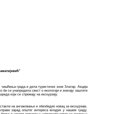
раматијевић"
 чишћења града и дела туристичке зоне Златар. Акција
би се унапредила свест о екологији и значају заштите
реда који се спремају на екскурзију.
стакли на ангажовање и обезбедио новац за екскурзије,
управе зарад општег интереса младих у нашем граду.
е брига о нашем окружењу најважнији корак ка очувању