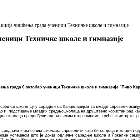
ција чишћења града-ученици Техничке школе и гимназије
еници Техничке школе и гимназије
ења града 6.октобар ученици Техничке школе и гимназије "Пиво Ка
е средње школе су у сарадњи са Канцеларијом за младе спровели акцију
ао и подстицање младих средњошколаца на друштвено користан рад како 
едњошколаца предвођени одељењским старешинама, трећег и четвртог раз
 са средњим и основним школама спроводити како би се деца и млади под
а веома успешном што је доказ одличне сарадње школа и Локалне само
КП из Нове Вароши, овим су млади послали јасну поруку јавности да ј