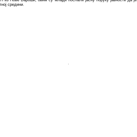
тној средини.
.