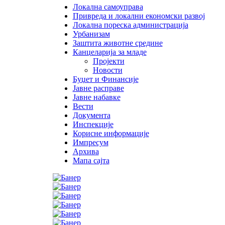
Локална самоуправа
Привреда и локални економски развој
Локална пореска администрација
Урбанизам
Заштита животне средине
Канцеларија за младе
Пројекти
Новости
Буџет и Финансије
Јавне расправе
Јавне набавке
Вести
Документа
Инспекције
Корисне информације
Импресум
Архива
Мапа сајта