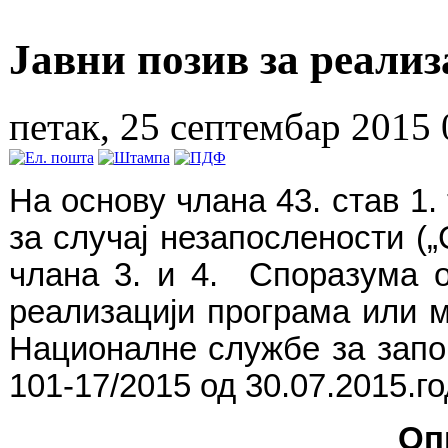
Јавни позив за реали
петак, 25 септембар 2015 
На основу члана 43. став 1.
за случај незапослености („
члана 3.
и 4.
Споразума о 
реализацији програма или 
Националне службе за за
101-17/201
5
од
30
.
07
.201
5
.г
Оп