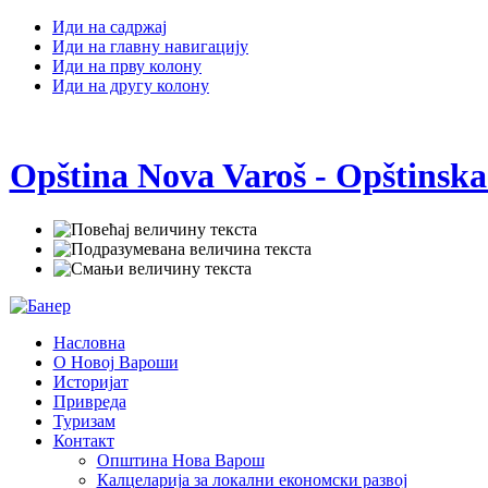
Иди на садржај
Иди на главну навигацију
Иди на прву колону
Иди на другу колону
Opština Nova Varoš - Opštinska
Насловна
О Новој Вароши
Историјат
Привреда
Туризам
Контакт
Општина Нова Варош
Калцеларија за локални економски развој