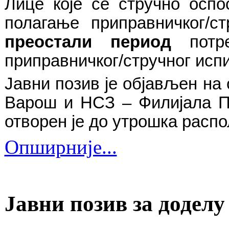
Лице које се
стручно оспо
полагање приправничког/ст
преостали период
пот
приправничког/стручног испи
Јавни позив је објављен на
Варош и НСЗ – Филијала П
отворен је до
утрошка распо
Опширније...
Јавни позив за додел