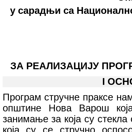
у сарадњи са Национал
ЗА РЕАЛИЗАЦИЈУ ПРОГР
I ОС
Програм стручне праксе на
општине Нова Варош која
занимање за која су стекла
која су се стручно оспо