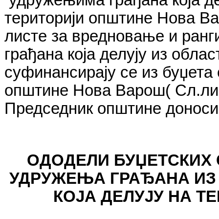
територији општине Нова Ва
листе за вредновање и ран
грађана која делују из обла
суфинансирају се из буџета
општине Нова Варош( Сл.ли
Председник општине доноси
ОДОДЕЛИ БУЏЕТСКИХ 
УДРУЖЕЊА ГРАЂАНА ИЗ
КОЈА ДЕЛУЈУ НА 