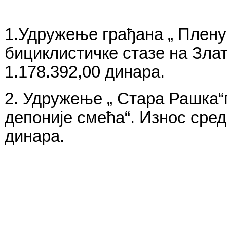
1.Удружење грађана „ Плену
бициклистичке стазе на Злат
1.178.392,00 динара.
2. Удружење „ Стара Рашка“
депоније смећа“. Износ сред
динара.