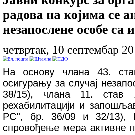
радова на којима се а
незапослене особе са 
четвртак, 10 септембар 20
На
основу
члана
43.
ста
осигурању
за
случај
незапо
38/15),
члана
11.
став
рехабилитацији
и
запошља
РС
",
бр
. 36/09
и
32/13),
спровођење
мера
активне
п