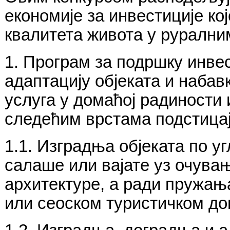
економије за инвестиције к
квалитета живота у руралним
1. Програм за подршку инве
адаптацију објеката и набав
услуга у домаћој радиности
следећим врстама подстицај
1.1. Изградња објеката по у
салаше или вајате уз очува
архитектуре, а ради пружањ
или сеоском туристичком до