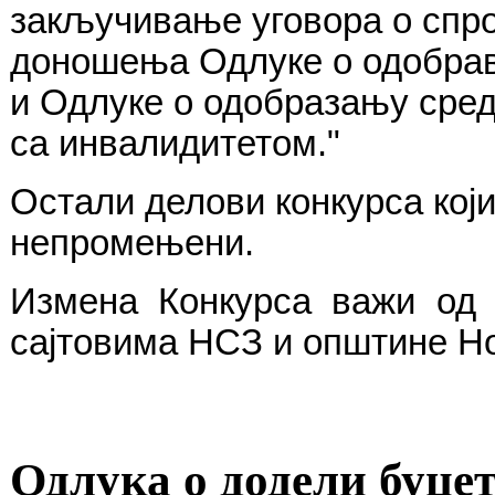
закључивање
уговора
о
спр
доношења
Одлуке
о
одобра
и
Одлуке
о
одобразању
сре
са
инвалидитетом
."
Остали
делови
конкурса
кој
непромењени
.
Измена
Конкурса
важи
од
сајтовима НСЗ и општине Н
Одлука о додели буџет