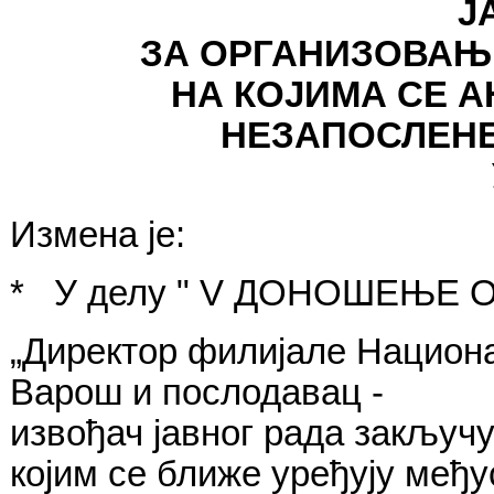
Ј
ЗА ОРГАНИЗОВАЊ
НА
КОЈИ
МА СЕ 
НЕЗАПОСЛЕНЕ
Измена је:
*
У
делу
"
V
ДОНОШЕЊЕ
О
„Директор
филијале
Национ
Варош
и
послодавац
-
извођач
јавног
рада
закључу
којим
се
ближе
уређују
међу