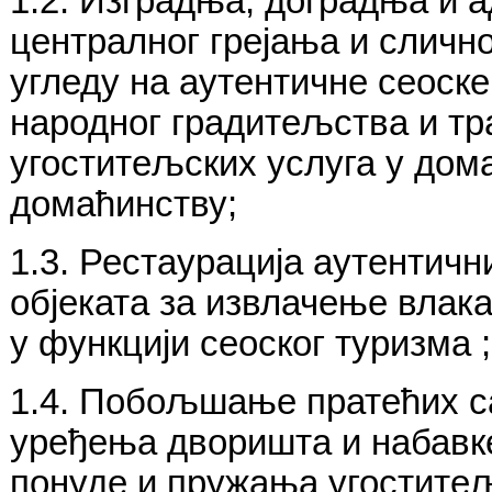
1.2. Изградња, доградња и 
централног грејања и сличн
угледу на аутентичне сеоске
народног градитељства и тр
угоститељских услуга у дом
домаћинству;
1.3. Рестаурација аутентичн
објеката за извлачење влака
у функцији сеоског туризма ;
1.4. Побољшање пратећих са
уређења дворишта и набавк
понуде и пружања угоститељ