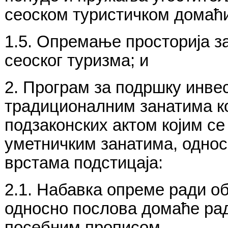
сеоском туристичком домаћи
1.5. Опремање просторија за
сеоског туризма; и
2. Програм за подршку инве
традиционалним занатима ко
подзаконских актом којим се
уметничким занатима, одно
врстама подстицаја:
2.1. Набавка опреме ради о
односно послова домаће рад
посебним прописом.