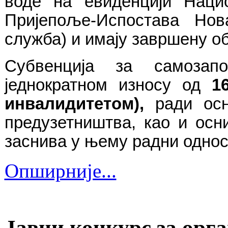
воде на
евиденцији Наци
Пријепоље-Испостава Но
служба) и имају завршену о
Субвенција за самозап
једнократном износу од
1
инвалидитетом)
,
ради ос
предузетништва, као и осн
заснива у њему радни однос
Опширније...
Јавни конкурс за орг