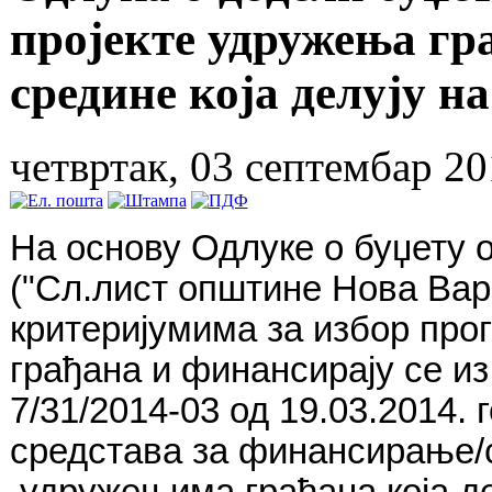
пројекте удружења гр
средине која делују 
четвртак, 03 септембар 20
На основу Одлуке о буџету 
("Сл.лист општине Нова Вар
критеријумима за избор прог
грађана и финансирају се и
7/31/2014-03 од 19.03.2014. 
средстава за финансирање/
удружењима грађана која де