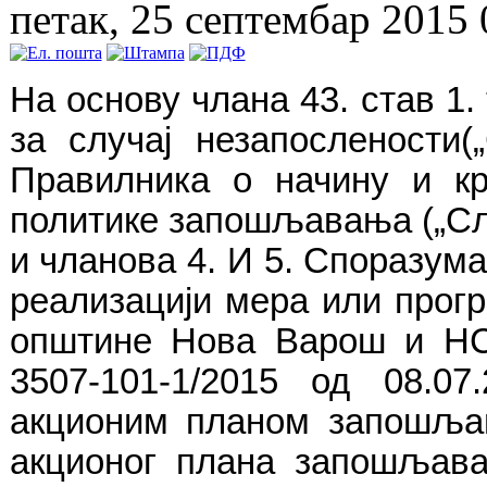
петак, 25 септембар 2015 
На основу члана 43. став 1
за случај незапослености(„
Правилника о начину и к
политике запошљавања („Сл. г
и чланова 4. И 5. Споразум
реализацији мера или прог
општине Нова Варош и НСЗ
3507-101-1/2015 од 08.0
акционим планом запошља
акционог плана запошљавањ