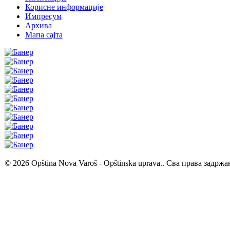
Корисне информације
Импресум
Архива
Мапа сајта
© 2026 Opština Nova Varoš - Opštinska uprava.. Сва права задржа