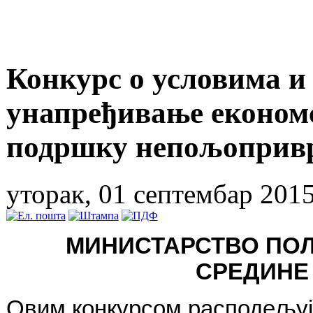
Конкурс о условима и
унапређивање економс
подршку непољоприв
уторак, 01 септембар 2015
МИНИСТАРСТВО ПО
СРЕДИНЕ
Овим конкурсом расподељуј