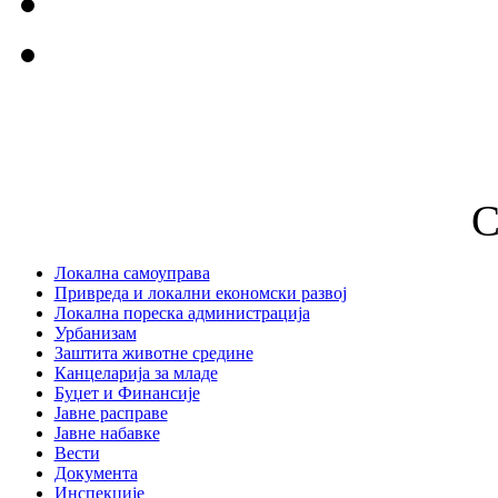
С
Локална самоуправа
Привреда и локални економски развој
Локална пореска администрација
Урбанизам
Заштита животне средине
Канцеларија за младе
Буџет и Финансије
Јавне расправе
Јавне набавке
Вести
Документа
Инспекције