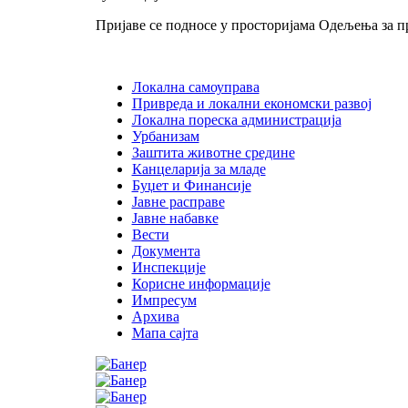
Пријаве се подносе у просторијама Одељења за п
Локална самоуправа
Привреда и локални економски развој
Локална пореска администрација
Урбанизам
Заштита животне средине
Канцеларија за младе
Буџет и Финансије
Јавне расправе
Јавне набавке
Вести
Документа
Инспекције
Корисне информације
Импресум
Архива
Мапа сајта