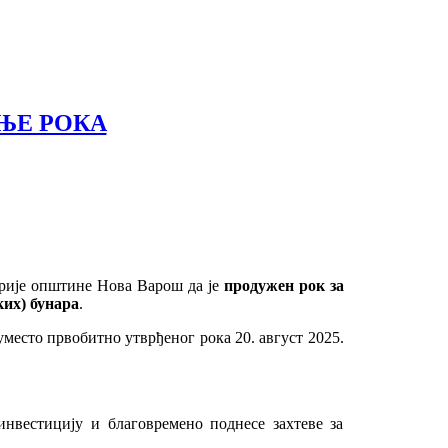
ЊЕ РОКА
рије општине Нова Варош да је
продужен рок за
ких) бунара
.
уместо првобитно утврђеног рока 20. август 2025.
инвестицију и благовремено поднесе захтеве за