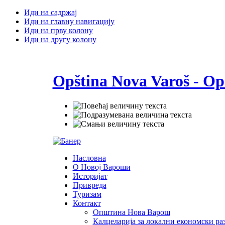
Иди на садржај
Иди на главну навигацију
Иди на прву колону
Иди на другу колону
Opština Nova Varoš - Op
Насловна
О Новој Вароши
Историјат
Привреда
Туризам
Контакт
Општина Нова Варош
Калцеларија за локални економски раз