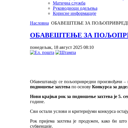
Матична служба
Руководиоци одељења
Корисне информације
Насловна
ОБАВЕШТЕЊЕ ЗА ПОЉОПРИВРЕД
ОБАВЕШТЕЊЕ ЗА ПОЉОПР
понедељак, 18 август 2025 08:10
Обавештавају се пољопривредни произвођачи – 
подношење захтева
по основу
Конкурса за доде
Нови крајњи рок за подношење захтева је 5. се
године.
Сви остали услови и критеријуми конкурса остај
Рок пријема захтева је продужен, како би што
субвенције.