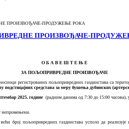
НЕ ПРОИЗВОЂАЧЕ-ПРОДУЖЕЊЕ РОКА
ИВРЕДНЕ ПРОИЗВОЂАЧЕ-ПРОДУЖЕ
О Б А В Е Ш Т Е Њ Е
ЗА ПОЉОПРИВРЕДНЕ ПРОИЗВОЂАЧЕ
носиоци регистрованих пољопривредних газдинстава са терито
лу подстицајних средстава за меру бушења дубинских (артерс
птембар 2025. године
(радним данима од 7:30 до 15:00 часова), 
у непромењени.
 већи број пољопривредних газдинстава усполо да реализује 