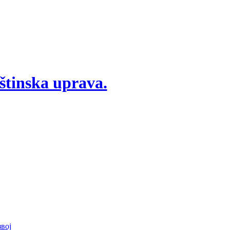
štinska uprava.
вој