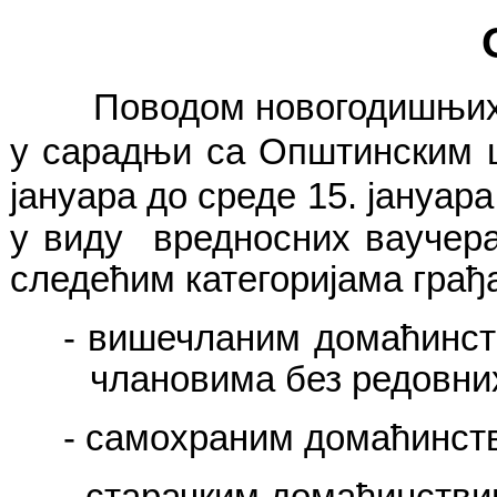
Поводом новогодишњих и 
у сарадњи са Општинским ц
јануара до среде 15. јануара
у виду вредносних ваучера
следећим категоријама грађ
-
вишечланим домаћинст
члановима без редовни
-
самохраним домаћинств
-
старачким домаћинстви