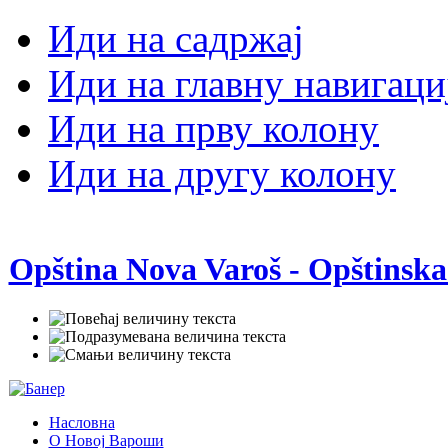
Иди на садржај
Иди на главну навигаци
Иди на прву колону
Иди на другу колону
Opština Nova Varoš - Opštinska
Насловна
О Новој Вароши