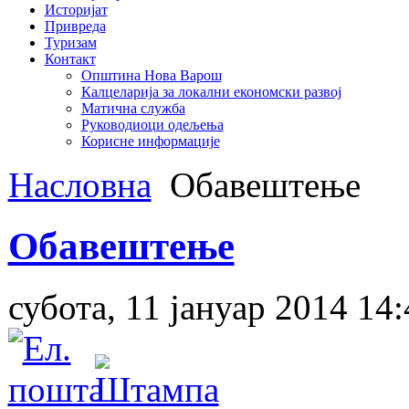
Историјат
Привреда
Туризам
Контакт
Општина Нова Варош
Калцеларија за локални економски развој
Матична служба
Руководиоци одељења
Корисне информације
Насловна
Обавештење
Обавештење
субота, 11 јануар 2014 14: