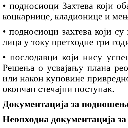
• подносиоци Захтева који об
коцкарнице, кладионице и ме
• подносиоци захтева који су
лица у току претходне три год
• послодавци који нису усп
Решења о усвајању плана рео
или након куповине привредн
окончан стечајни поступак.
Документација за подношење
Неопходна документација за