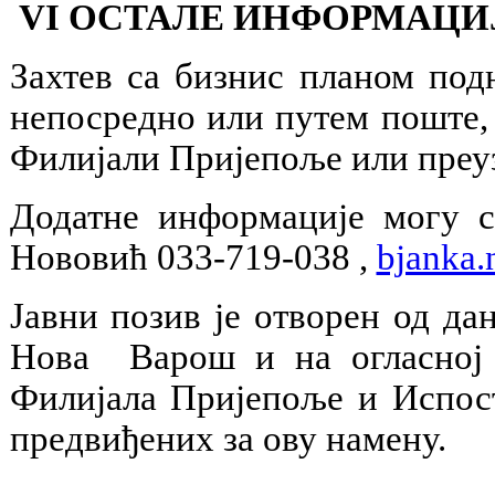
VI ОСТАЛЕ ИНФОРМАЦИ
Захтев са бизнис планом под
непосредно или путем поште,
Филијали Пријепоље или преузе
Додатне информације могу 
Нововић 033-719-038 ,
bjanka.
Јавни позив је отворен од да
Нова Варош и на огласној 
Филијала Пријепоље и Испост
предвиђених за ову намену.