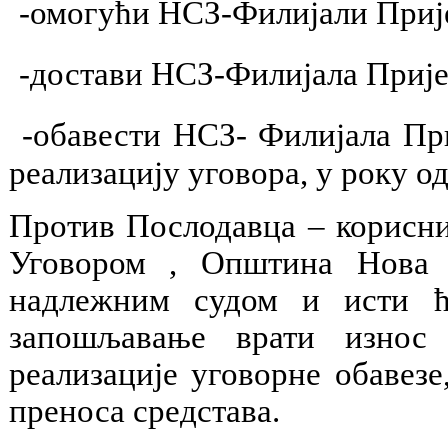
-омогући НСЗ-Филијали Прије
-достави НСЗ-Филијала Пријеп
-обавести НСЗ- Филијала При
реализацију уговора, у року од
Против Послодавца – корисни
Уговором , Општина Нова 
надлежним судом и исти 
запошљавање врати износ 
реализације уговорне обавезе
преноса средстава.