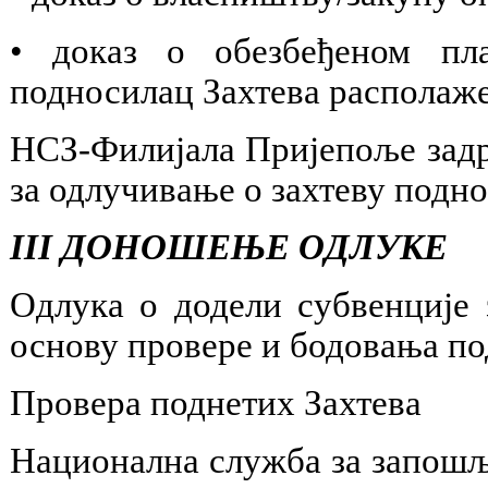
• доказ о обезбеђеном пла
подносилац Захтева располаже
НСЗ-Филијала Пријепоље задр
за одлучивање о захтеву подн
III ДОНОШЕЊЕ ОДЛУКЕ
Одлука о додели субвенције 
основу провере и бодовања по
Провера поднетих Захтева
Национална служба за запошљ