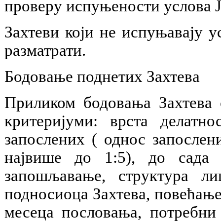
проверу испуњености услова Ј
Захтеви који не испуњавају 
разматрати.
Бодовање поднетих Захтева
Приликом бодовања Захтева 
критеријуми: врста делатн
запослених ( однос запослен
највише до 1:5), до сада
запошљавање, структура ли
подносиоца Захтева, повећање
месеца пословања, потребни