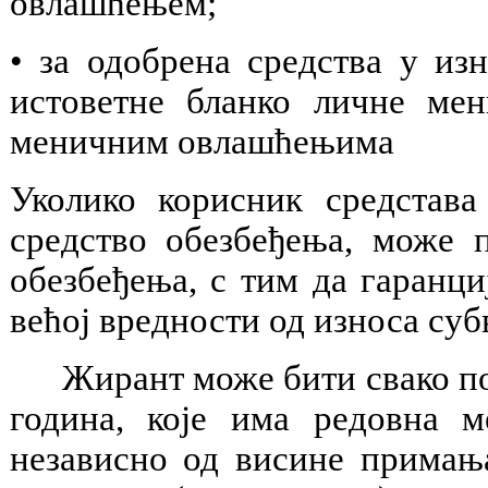
овлашћењем;
• за одобрена средства у из
истоветне бланко личне мен
меничним овлашћењима
Уколико корисник средстав
средство обезбеђења, може 
обезбеђења, с тим да гаранци
већој вредности од износа суб
Жирант може бити свако посл
година, које има редовна 
независно од висине примања