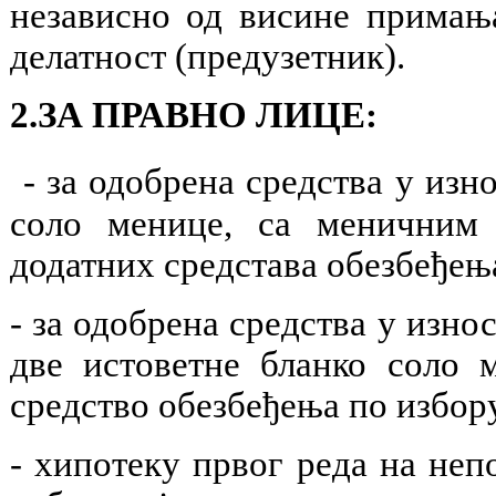
независно од висине примања
делатност (предузетник).
2.ЗА ПРАВНО ЛИЦЕ:
- за одобрена средства у изн
соло менице, са меничним
додатних средстава обезбеђењ
- за одобрена средства у изно
две истоветне бланко соло
средство обезбеђења по избор
- хипотеку првог реда на неп