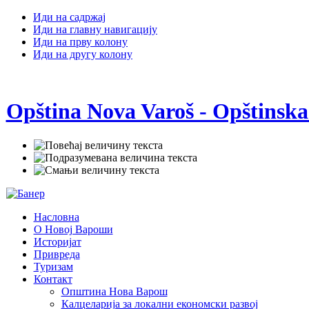
Иди на садржај
Иди на главну навигацију
Иди на прву колону
Иди на другу колону
Opština Nova Varoš - Opštinska
Насловна
О Новој Вароши
Историјат
Привреда
Туризам
Контакт
Општина Нова Варош
Калцеларија за локални економски развој