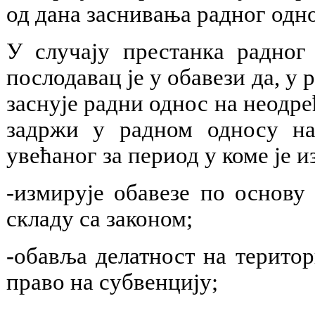
од дана заснивања радног одн
У случају престанка радног 
послодавац је у обавези да, у 
заснује радни однос на неодре
задржи у радном односу на
увећаног за период у коме је 
-измирује обавезе по основу
складу са законом;
-обавља делатност на терито
право на субвенцију;