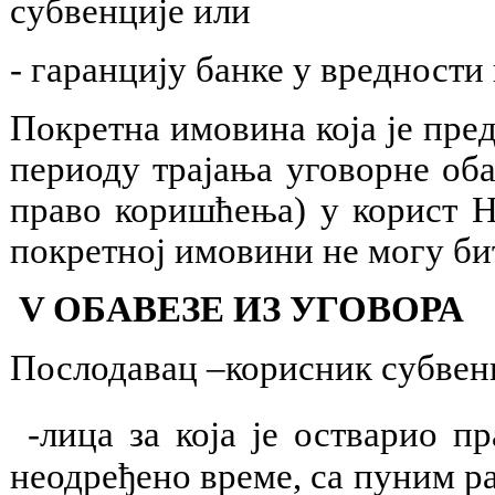
субвенције или
- гаранцију банке у вредности
Покретна имовина која је пред
периоду трајања уговорне об
право коришћења) у корист Н
покретној имовини не могу би
V ОБАВЕЗЕ ИЗ УГОВОРА
Послодавац –корисник субвенц
-лица за која је остварио 
неодређено време, са пуним р