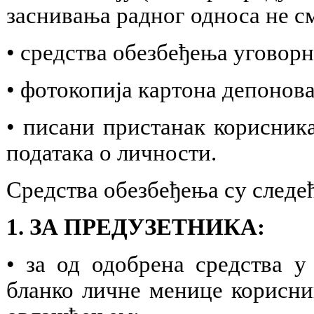
заснивања радног односа не с
• средства обезбеђења уговорн
• фотокопија картона депонов
• писани пристанак корисник
података о личности.
Средства обезбеђења су следе
1. ЗА ПРЕДУЗЕТНИКА:
• за од одобрена средства у
бланко личне менице корисни