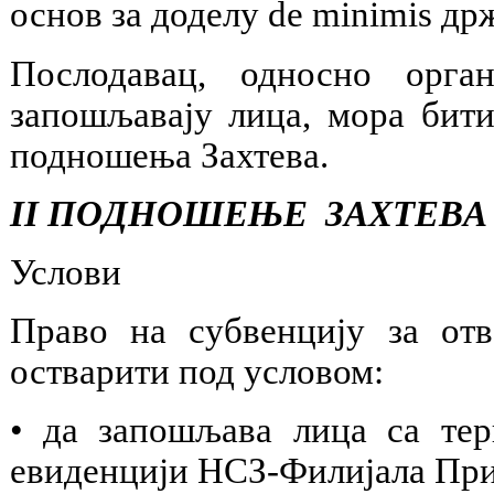
основ за доделу de minimis др
Послодавац, односно орга
запошљавају лица, мора бити
подношења Захтева.
II ПОДНОШЕЊЕ ЗАХТЕВА
Услови
Право на субвенцију за от
остварити под условом:
• да запошљава лица са те
евиденцији НСЗ-Филијала При