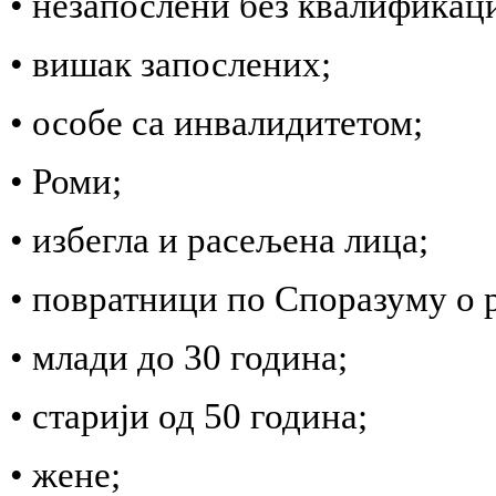
• незапослени без квалификац
• вишак запослених;
• особе са инвалидитетом;
• Роми;
• избегла и расељена лица;
• повратници по Споразуму о 
• млади до 30 година;
• старији од 50 година;
• жене;