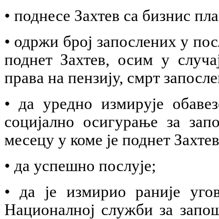
• поднесе Захтев са бизнис пл
• одржи број запослених у пос
поднет Захтев, осим у случа
права на пензију, смрт запослен
• да уредно измирује обаве
социјално осигурање за запо
месецу у коме је поднет Захтев
• да успешно послује;
• да је измирио раније уг
Националној служби за запош