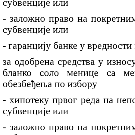
субвенције или
- заложно право на покретни
субвенције или
- гаранцију банке у вредности
за одобрена средства у износу
бланко соло менице са м
обезбеђења по избору
- хипотеку првог реда на неп
субвенције или
- заложно право на покретни