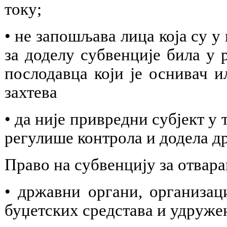
току;
• не запошљава лица која су 
за доделу субвенције била у 
послодавца који је оснивач 
захтева
• да није привредни субјект у
регулише контрола и додела д
Право на субвенцију за отвар
• државни органи, организац
буџетских средстава и удружењ