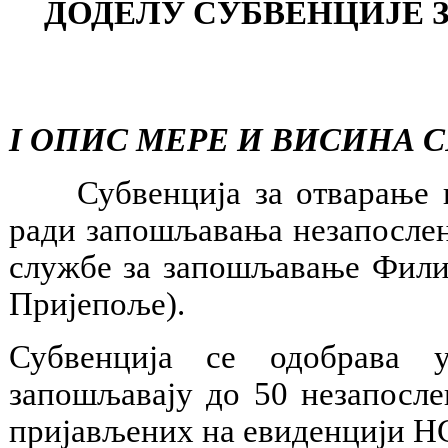
ДОДЕЛУ СУБВЕНЦИЈЕ 
I ОПИС МЕРЕ И ВИСИНА 
Субвенција за отварање но
ради запошљавања незапослен
службе за запошљавање Фили
Пријепоље).
Субвенција се одобрава у
запошљавају до 50 незапосл
пријављених на евиденцији Н