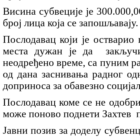
Висина субвеције je 300.000,
број лица која се запошљавају.
Послодавац који је остварио
места дужан је да закључи
неодређено време, са пуним р
од дана заснивања радног од
доприноса за обавезно социјал
Послодавац коме се не одобри
може поново поднети Захтев п
Јавни позив за доделу субвен