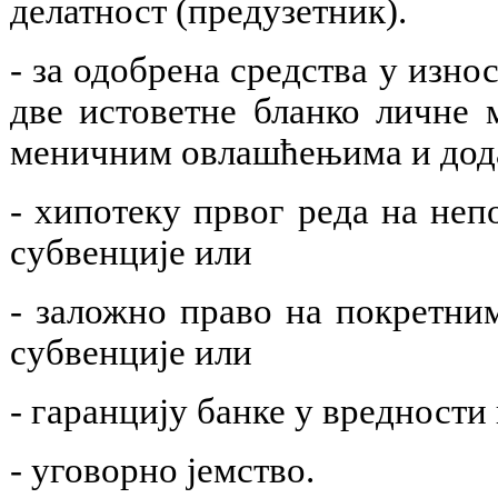
делатност (предузетник).
- за одобрена средства у изно
две истоветне бланко личне 
меничним овлашћењима и дода
- хипотеку првог реда на неп
субвенције или
- заложно право на покретни
субвенције или
- гаранцију банке у вредности
- уговорно јемство.