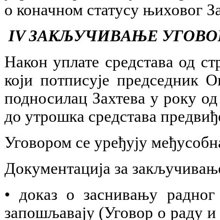
о коначном статусу њиховог За
IV ЗАКЉУЧИВАЊЕ УГОВО
Након уплате средстава од с
који потписује председник 
подносилац Захтева у року од
до утрошка средстава предвиђ
Уговором се уређују међусобна
Документација за закључивањ
• доказ о заснивању радног
запошљавају (Уговор о раду и