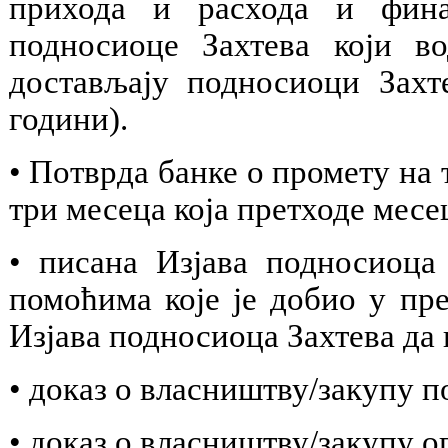
прихода и расхода и финан
подносиоце Захтева који в
достављају подносиоци Захте
години).
• Потврда банке о промету на
три месеца која претходе месец
• писана Изјава подносиоца
помоћима које је добио у п
Изјава подносиоца Захтева да
• доказ о власништву/закупу п
• доказ о власништву/закупу о