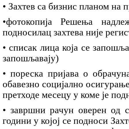
• Захтев са бизнис планом на 
•фотокопија Решења надле
подносилац захтева није реги
• списак лица која се запошља
запошљавају)
• пореска пријава о обрачу
обавезно социјално осигурање 
претходе месецу у коме је под
• завршни рачун оверен од с
години у којој се подноси Зах