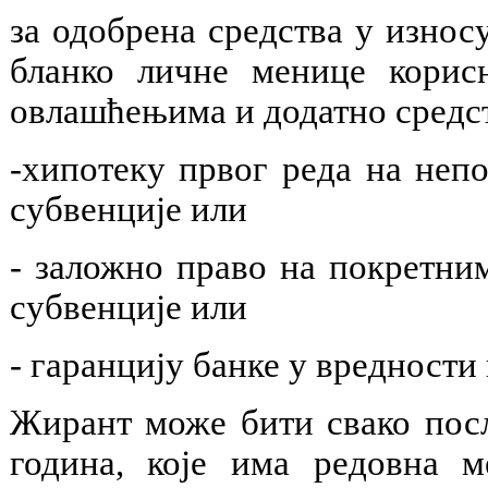
за одобрена средства у износу
бланко личне менице корис
овлашћењима и додатно средс
-хипотеку првог реда на неп
субвенције или
- заложно право на покретни
субвенције или
- гаранцију банке у вредности
Жирант може бити свако посл
година, које има редовна 