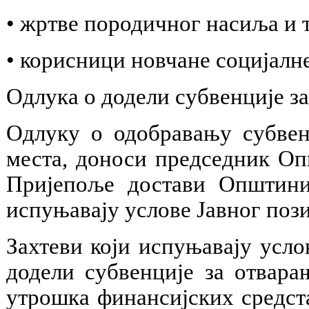
• жртве породичног насиља и 
• корисници новчане социјалн
Одлука о додели субвенције з
Одлуку о одобравању субвен
места, доноси председник О
Пријепоље достави Општини
испуњавају услове Јавног пози
Захтеви који испуњавају усло
додели субвенције за отвара
утрошка финансијских средст