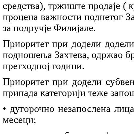
средства), тржиште продаје ( 
процена важности поднетог За
за подручје Филијале.
Приоритет при додели додели 
подношења Захтева, одржао бро
претходној години.
Приоритет при додели субвен
припада категорији теже запо
• дугорочно незапослена лица
месеци;