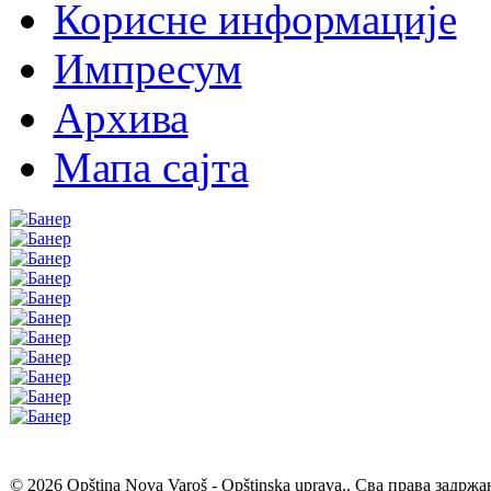
Корисне информације
Импресум
Архива
Мапа сајта
© 2026 Opština Nova Varoš - Opštinska uprava.. Сва права задржа