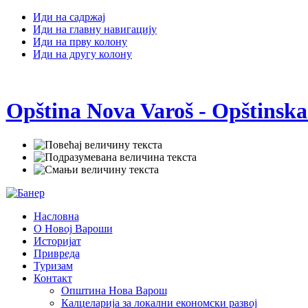
Иди на садржај
Иди на главну навигацију
Иди на прву колону
Иди на другу колону
Opština Nova Varoš - Opštinska
Насловна
О Новој Вароши
Историјат
Привреда
Туризам
Контакт
Општина Нова Варош
Калцеларија за локални економски развој