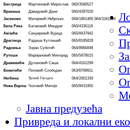
Бистрица
Мартиновић Мирослав
060/3580527
Вранеша
Давидовић Дане
060/4397020
Ло
Јасеново
Матијевић Неђељко
069/1801405 064/3341164
Бела Река
Батаковић Миодраг
060/4336118
С
Амзићи
Синџиревић Вујица
065/8437942
Пр
Драглица
Радиша Кутлешић
065/8185828
Радоиња
Зоран Суботић
064/8966848
За
Рутоши
Маријановић Милорад
065/5878015
Дражевићи
Дулановић Саша
064/4162299
Оп
Божетићи
Поповић Слободан
063/8799911
Ђенић Гвозден
Негбина
064/2001330
Оп
Нова Варош
Чоловић Милоје
065/8431955
Ме
Јавна предузећа
Привреда и локални еко