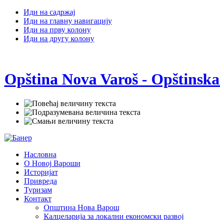
Иди на садржај
Иди на главну навигацију
Иди на прву колону
Иди на другу колону
Opština Nova Varoš - Opštinska
Насловна
О Новој Вароши
Историјат
Привреда
Туризам
Контакт
Општина Нова Варош
Калцеларија за локални економски развој