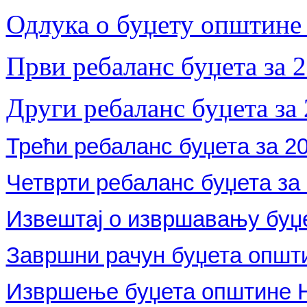
Одлука о буџету општине
Први ребаланс буџета за 
Други ребаланс буџета за 
Трећи ребаланс буџета за 20
Четврти ребаланс буџета за 
Извештај о извршавању буџет
Завршни рачун буџета општи
Извршење буџета општине Н