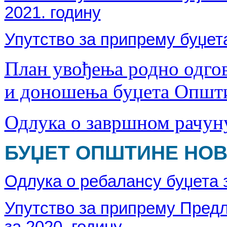
2021. годину
Упутство за припрему буџета
План увођења родно одго
и доношења буџета Општи
Одлука о завршном рачуну
БУЏЕТ ОПШТИНЕ НОВА
Одлука о ребалансу буџета з
Упутство за припрему Предл
за 2020. годину