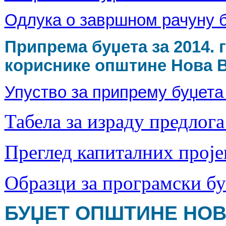
Одлука о завршном рачуну б
Припрема буџета за 2014. 
кориснике општине Нова 
Упуство за припрему буџета 
Табела за израду предлога
Преглед капиталних проје
Образци за програмски бу
БУЏЕТ ОПШТИНЕ НОВА