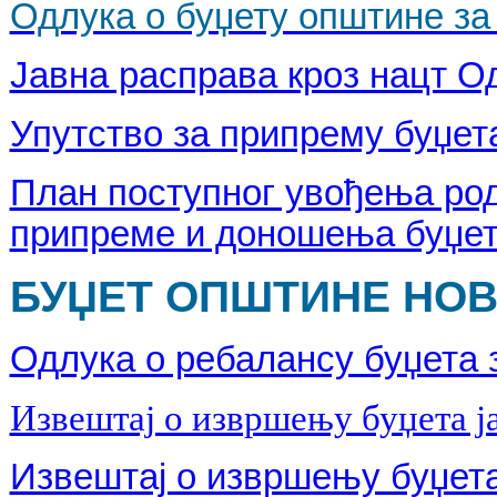
Одлука о буџету општине за 
Јавна расправа кроз нацт Од
Упутство за припрему буџета
План поступног увођења род
припреме и доношења буџет
БУЏЕТ ОПШТИНЕ НОВА
Одлука о ребалансу буџета з
Извештај о извршењу буџета ј
Извештај о извршењу буџета