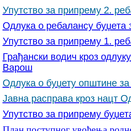
Упутство за припрему 2. реб
Одлука о ребалансу буџета з
Упутство за припрему 1. реб
Грађански водич кроз одлуку
Варош
Одлука о буџету општине за 
Јавна расправа кроз нацт Од
Упутство за припрему буџета
План поступног увођења родн