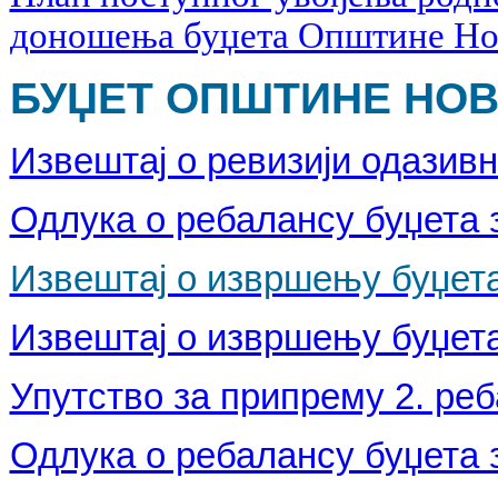
доношења буџета Општине Нов
БУЏЕТ ОПШТИНЕ НОВА
Извештај о ревизији одазивн
Одлука о ребалансу буџета з
Извештај о извршењу буџета
Извештај о извршењу буџета
Упутство за припрему 2. реб
Одлука о ребалансу буџета з