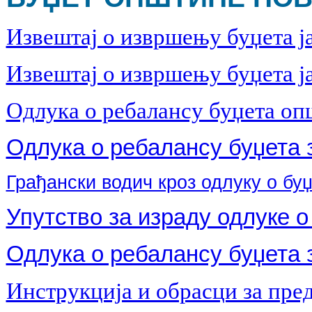
Извештај о извршењу буџета ј
Извештај о извршењу буџета ја
Одлука о ребалансу буџета опш
Одлука о ребалансу буџета з
Грађански водич кроз одлуку о бу
Упутство за израду одлуке о
Одлука о ребалансу буџета з
Инструкција и обрасци за пред