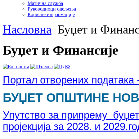
Матична служба
Руководиоци одељења
Корисне информације
Насловна
Буџет и Финанс
Буџет и Финансије
Портал отворених података 
БУЏЕТ ОПШТИНЕ НОВА
Упутство за припрему буџет
пројекција за 2028. и 2029.г