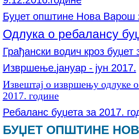
Буџет општине Нова Варош з
Одлука о ребалансу буџ
Грађански водич кроз буџет 
Извршење.
јануар - јун 2017.
Извештај о извршењу одлуке о
2017. године
Ребаланс буџета за 2017. год
БУЏЕТ ОПШТИНЕ НОВА