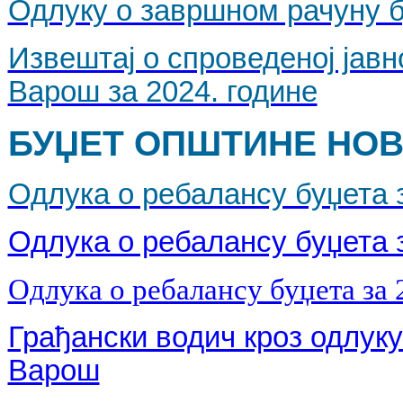
Одлуку о завршном рачуну б
Извештај о спроведеној јав
Варош за 2024. године
БУЏЕТ ОПШТИНЕ НОВА
Одлука о ребалансу буџета за
Одлука о ребалансу буџета з
Одлука о ребалансу буџета за 2
Грађански водич кроз одлуку
Варош