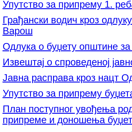
Упутство за припрему 1. реб
Грађански водич кроз одлуку
Варош
Одлука о буџету општине за 
Извештај о спроведеној јавн
Јавна расправа кроз нацт Од
Упутство за припрему буџета
План поступног увођења род
припреме и доношења буџет