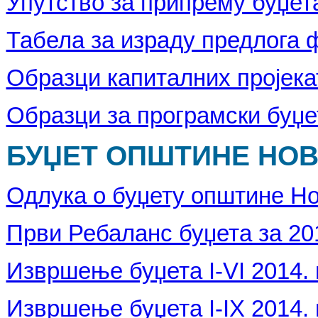
Упутство за припрему буџета
Табела за израду предлога ф
Образци капиталних пројека
Образци за програмски буџе
БУЏЕТ ОПШТИНЕ НОВА
Одлука о буџету општине Но
Први Ребаланс буџета за 20
Извршење буџета I-VI 2014. 
Извршење буџета I-IX 2014. 