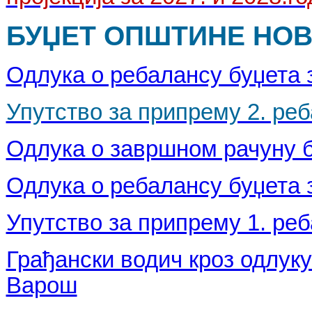
БУЏЕТ ОПШТИНЕ НОВА
Одлука о ребалансу буџета з
Упутство за припрему 2. реб
Одлука о завршном рачуну б
Одлука о ребалансу буџета з
Упутство за припрему 1. реб
Грађански водич кроз одлуку
Варош