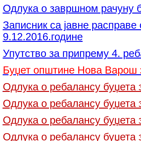
Одлука о завршном рачуну б
Записник са јавне расправе 
9.12.2016.године
Упутство за припрему 4. реб
Буџет општине Нова Варош з
Одлука о ребалансу буџета з
Одлука о ребалансу буџета з
Одлука о ребалансу буџета за
Одлука о ребалансу буџета з