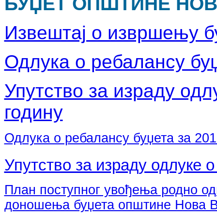
БУЏЕТ ОПШТИНЕ НОВА
Извештај о извршењу бу
Одлука о ребалансу буџе
Упутство за израду одлу
годину
Одлука о ребалансу буџета за 2018
Упутство за израду одлуке о
План поступног увођења родно од
доношења буџета општине Нова В