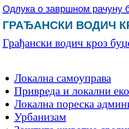
Одлука о завршном рачуну б
ГРАЂАНСКИ ВОДИЧ К
Грађански водич кроз буџ
Локална самоуправа
Привреда и локални еко
Локална пореска админ
Урбанизам