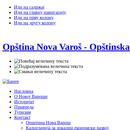
Иди на садржај
Иди на главну навигацију
Иди на прву колону
Иди на другу колону
Opština Nova Varoš - Opštinska
Насловна
О Новој Вароши
Историјат
Привреда
Туризам
Контакт
Општина Нова Варош
Калцеларија за локални економски развој