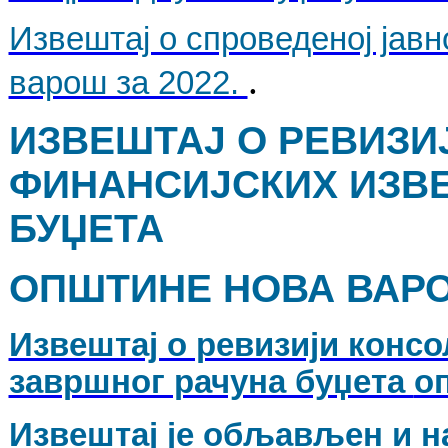
Извештај о спроведеној јавн
.
варош за 2022.
ИЗВЕШТАЈ О РЕВИЗИ
ФИНАНСИЈСКИХ ИЗВ
БУЏЕТА
ОПШТИНЕ НОВА ВАРОШ
Извештај о ревизији конс
завршног рачуна буџета
о
Извештај је обљављен и на