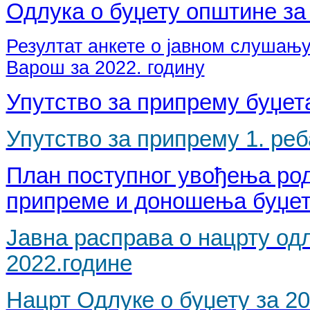
Одлука о буџету општине за 
Резултат анкете о јавном слушању
Варош за 2022. годину
Упутство за припрему буџета
Упутство за припрему 1. реб
План поступног увођења род
припреме и доношења буџет
Јавна расправа о нацрту од
2022.године
Нацрт Одлуке о буџету за 20