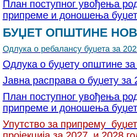
План поступног увођења род
припреме и доношења буџет
БУЏЕТ ОПШТИНЕ НОВА
Одлука о ребалансу буџета за 2026
Одлука о буџету општине за 
Јавна расправа о буџету за 
План поступног увођења род
припреме и доношења буџет
Упутство за припрему буџет
пројекција за 2027. и 2028.г