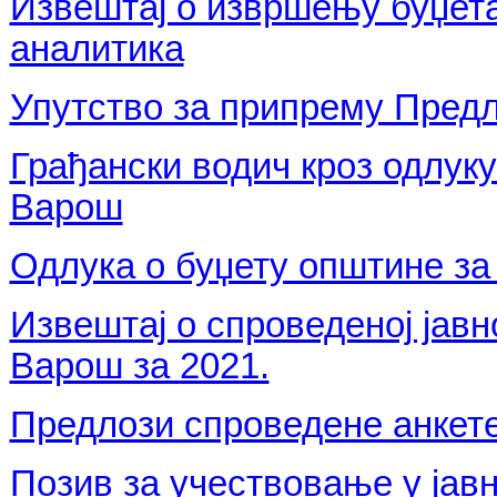
Извештај о извршењу буџета 
аналитика
Упутство за припрему Предл
Грађански водич кроз одлуку
Варош
Одлука о буџету општине за 
Извештај о спроведеној јав
Варош за 2021.
Предлози спроведене анкете
Позив за учествовање у јавн