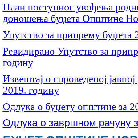
План поступног увођења родн
доношења буџета Општине Нов
Упутство за припрему буџета 2
Ревидирано Упутство за припр
годину
Извештај о спроведеној јавној
2019. годину
Одлука о буџету општине за 2
Одлука о завршном рачуну з