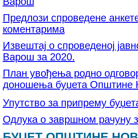
Варош
Предлози спроведене анкете
коментарима
Извештај о спроведеној јав
Варош за 2020.
План увођења родно одговор
доношења буџета Општине Н
Упутство за припрему буџета
Одлука о завршном рачуну з
БУЏЕТ ОПШТИНЕ НОВА