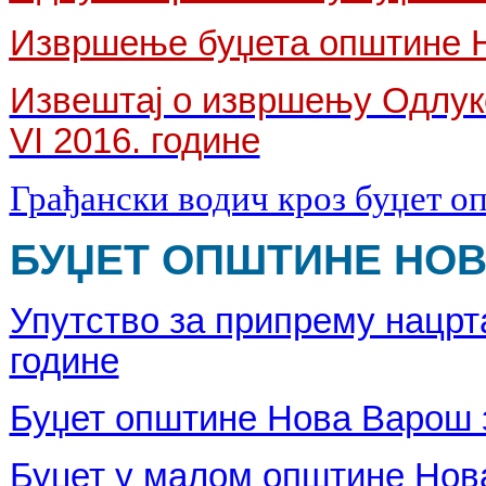
Извршење буџета општине Но
Извештај о извршењу Одлуке
VI 2016. године
Грађански водич кроз буџет о
БУЏЕТ ОПШТИНЕ НОВА
Упутство за припрему нацрта
године
Буџет општине Нова Варош з
Буџет у малом општине Нова