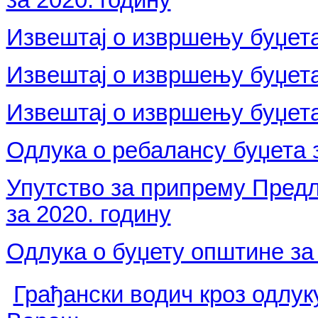
Извештај о извршењу буџета
Извештај о извршењу буџета 
Извештај о извршењу буџета
Одлука о ребалансу буџета з
Упутство за припрему Предл
за 2020. годину
Одлука о буџету општине за 
Грађански водич кроз одлук