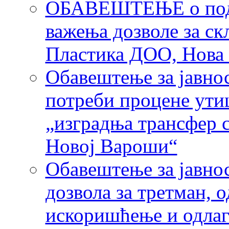
ОБАВЕШТЕЊЕ о подне
важења дозволе за ск
Пластика ДОО, Нова
Обавештење за јавнос
потреби процене утиц
„изградња трансфер 
Новој Вароши“
Обавештење за јавнос
дозвола за третман,
искоришћење и одла