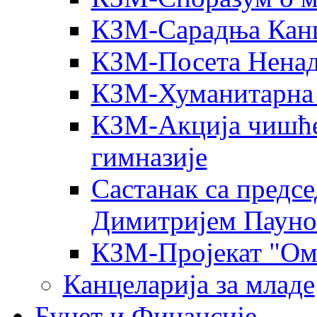
КЗМ-Сарадња Канц
КЗМ-Посета Ненад
КЗМ-Хуманитарна 
КЗМ-Акција чишће
гимназије
Састанак са пред
Димитријeм Паун
КЗМ-Пројекат "Ом
Канцеларија за младе
Буџет и Финансије