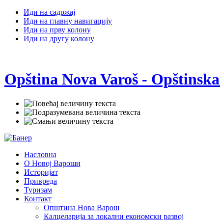
Иди на садржај
Иди на главну навигацију
Иди на прву колону
Иди на другу колону
Opština Nova Varoš - Opštinska
Насловна
О Новој Вароши
Историјат
Привреда
Туризам
Контакт
Општина Нова Варош
Калцеларија за локални економски развој