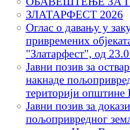
ОБАВЕШТЕЊЕ ЗА 
ЗЛАТАРФЕСТ 2026
Оглас о давању у за
привремених објекат
"Златарфест", од 23.0
Јавни позив за оства
накнаде пољопривред
територији општине 
Јавни позив за доказ
пољопривредног земљ