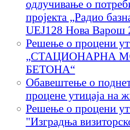
одлучивање о потреб
пројекта „Радио ба
UEJ128 Нова Варош 
Решење о процени ут
„СТАЦИОНАРНА М
БЕТОНА“
Обавештење о поднет
процене утицаја на 
Решење о процени ут
"Изградња визиторск