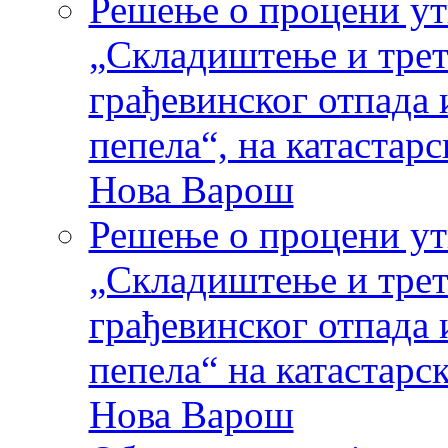
Решење о процени ут
„Складиштење и трет
грађевинског отпада 
пепела“, на катастар
Нова Варош
Решење о процени ут
„Складиштење и трет
грађевинског отпада 
пепела“ на катастарс
Нова Варош