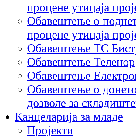
процене утицаја прој
Обавештење о поднет
процене утицаја прој
Обавештење ТС Бист
Oбавештење Теленор
Обавештење Електро
Обавештење о донето
дозволе за складиште
Канцеларија за младе
Пројекти