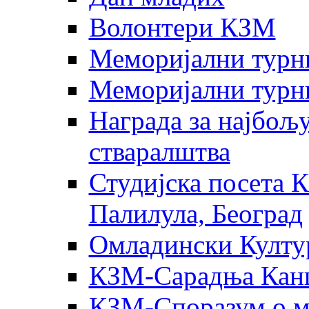
Волонтери КЗМ
Меморијални турни
Меморијални турн
Награда за најбољ
стваралштва
Студијска посета К
Палилула, Београд
Омладински Култур
КЗМ-Сарадња Канц
КЗМ-Споразум о м