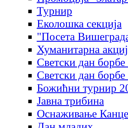
Турнир
Еколошка секција
"Посета Вишеград
Хуманитарна акциј
Светски дан борбе
Светски дан борбе
Божићни турнир 2
Јавна трибина
Оснаживање Канцел
Дан младих