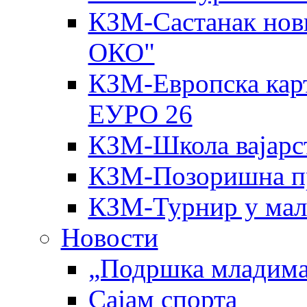
КЗМ-Састанак нов
ОКО"
КЗМ-Европска карт
ЕУРО 26
КЗМ-Школа вајарс
КЗМ-Позоришна пр
КЗМ-Турнир у мал
Новости
„Подршка младима
Сајам спорта