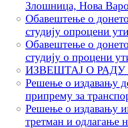
Злошница, Нова Вар
Обавештење о донето
студију опроцени ут
Обавештење о донето
студију о процени ут
ИЗВЕШТАЈ О РАДУ 
Решење о издавању д
припрему за транспо
Решење о издавању и
третман и одлагање н