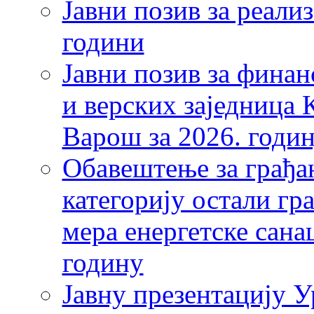
Јавни позив за реали
години
Јавни позив за фина
и верских заједница 
Варош за 2026. годи
Обавештење за грађан
категорију остали гр
мера енергетске сана
годину
Јавну презентацију У