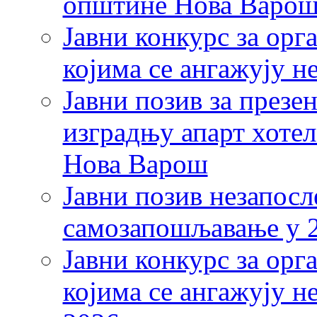
општине Нова Варош 
Јавни конкурс за орг
којима се ангажују н
Јавни позив за презе
изградњу апарт хотел
Нова Варош
Јавни позив незапосл
самозапошљавање у 2
Јавни конкурс за орг
којима се ангажују н