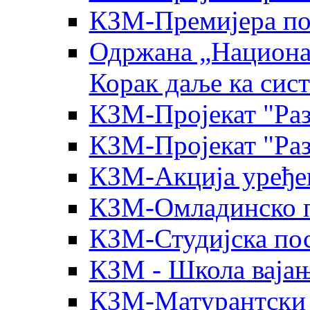
КЗМ-Премијера по
Одржана „Национал
Корак даље ка сис
КЗМ-Пројекат "Раз
КЗМ-Пројекат "Раз
КЗМ-Акција уређе
КЗМ-Омладинско п
КЗМ-Студијска пос
КЗМ - Школа ваја
КЗМ-Матурантски 