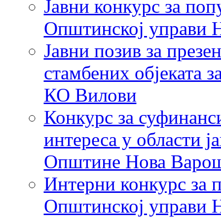
Јавни конкурс за по
Општинској управи 
Јавни позив за презе
стамбених објеката з
КО Вилови
Конкурс за суфинанси
интереса у области ј
Општине Нова Варош
Интерни конкурс за 
Општинској управи 