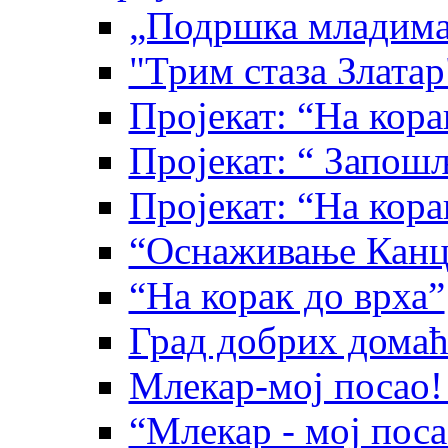
„Подршка младима
"Трим стаза Златар
Пројекат: “На кора
Пројекат: “ Запо
Пројекат: “На кора
“Оснаживање Канце
“На корак до врха”
Град добрих дома
Млекар-мој посао!
“Млекар - мој пос