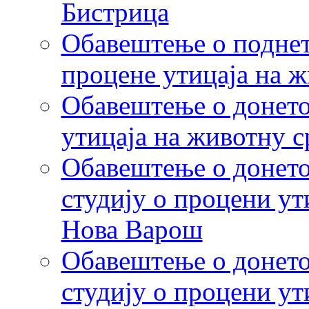
Бистрица
Обавештење о поднет
процене утицаја на 
Обавештење о донето
утицаја на животну 
Обавештење о донето
студију о процени ут
Нова Варош
Обавештење о донето
студију о процени ут