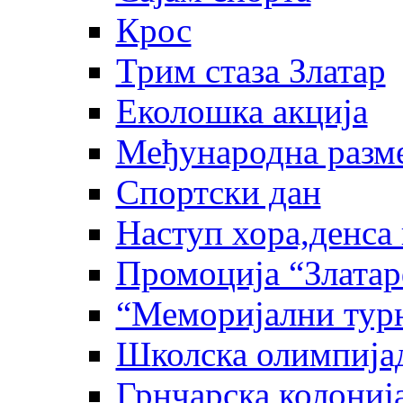
Крос
Трим стаза Златар
Еколошка акција
Међународна разм
Спортски дан
Наступ хора,денса 
Промоција “Златар
“Меморијални тур
Школска олимпија
Грнчарска колониј