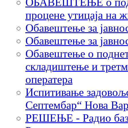
ОБАВЕШТЕЊЕ о подне
процене утицаја на 
Обавештење за јавно
Обавештење за јавно
Обавештење о поднето
складиштење и третм
оператера
Испитивање задовољс
Септембар“ Нова Ва
РЕШЕЊЕ - Радио баз