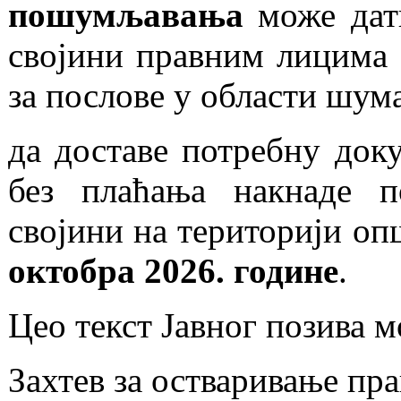
пошумљавања
може дат
својини правним лицима у
за послове у области шум
да доставе потребну док
без плаћања накнаде 
својини на територији о
октобра 2026. године
.
Цео текст Јавног позива 
Захтев за остваривање пр