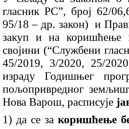
гласник РС”, број 62/06,
95/18 – др. закон) и Пра
закуп и на коришћење 
својини (“Службени гласн
45/2019, 3/2020, 25/202
израду Годишњег прог
пољопривредног земљишт
Нова Варош, расписује
ја
1) да се за
коришћење бе