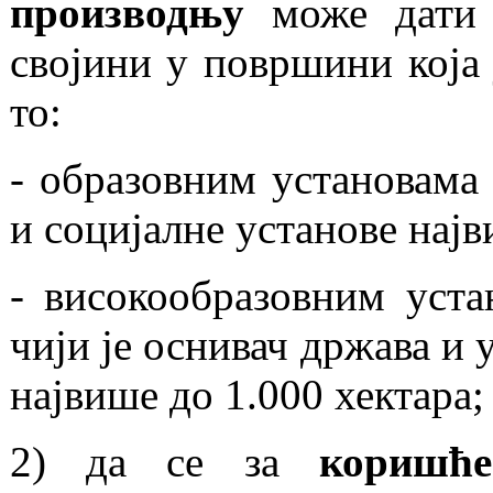
производњу
може дати 
својини у површини која 
то:
- образовним установама
и социјалнe установe најв
- високообразовним уста
чији је оснивач држава и
највише до 1.000 хектара;
2) да се за
коришћ