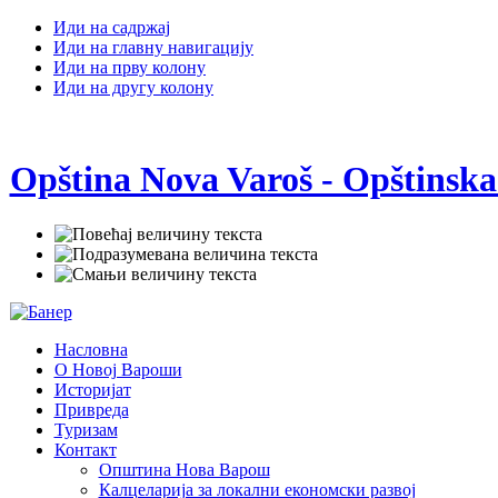
Иди на садржај
Иди на главну навигацију
Иди на прву колону
Иди на другу колону
Opština Nova Varoš - Opštinska
Насловна
О Новој Вароши
Историјат
Привреда
Туризам
Контакт
Општина Нова Варош
Калцеларија за локални економски развој