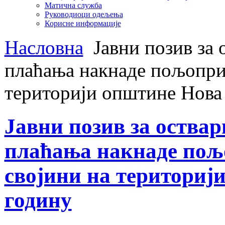
Матична служба
Руководиоци одељења
Корисне информације
Насловна
Јавни позив за 
плаћања накнаде пољопри
територији општине Нова 
Јавни позив за оства
плаћања накнаде пољ
својини на териториј
годину