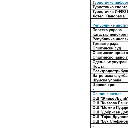
Туристичке инфор
Туристичко спортс
Туристички ИНФО
Хотел "Панорама"
-
Републичке инстит
Пореска управа
Катастар непокрет
Републичка инспе
Тржиште рада
Општински суд
Општински орган з
Општинско јавно 
Одељење унутраш
Пошта
Електродистрибуц
Ватрогасна служба
Шумска управа
Црвени крст
-
Основне школе
ОШ "Живко Љујић
ОШ "Кнезова Рашк
ОШ "Момир Пуцар
ОШ "Добрисав Доб
ОШ "Гојко Друлов
ОШ "Вук Стефанов
-