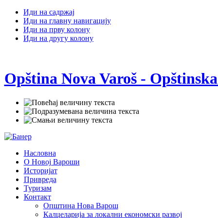
Иди на садржај
Иди на главну навигацију
Иди на прву колону
Иди на другу колону
Opština Nova Varoš - Opštinska
Насловна
О Новој Вароши
Историјат
Привреда
Туризам
Контакт
Општина Нова Варош
Калцеларија за локални економски развој