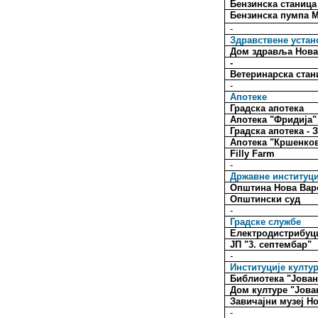
Бензинска станица
Бензинска пумпа 
-
Здравствене устан
Дом здравља Нов
-
Ветеринарска стан
-
Апотеке
Градска апотека
Апотека "Фридија"
Градска апотека -
Апотека "Кршенко
Filly Farm
-
Државне институци
Општина Нова Ва
Општински суд
-
Градске службе
Електродистрибуц
ЈП "3. септембар"
-
Институције култу
Библиотека "Јова
Дом културе "Јова
Завичајни музеј Н
-