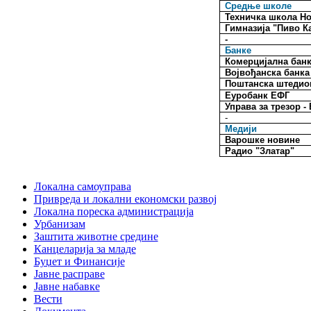
Средње школе
Техничка школа Н
Гимназија "Пиво К
-
Банке
Комерцијална бан
Војвођанска банка
Поштанска штедио
Еуробанк ЕФГ
Управа за трезор 
-
Медији
Варошке новине
Радио "Златар"
Локална самоуправа
Привреда и локални економски развој
Локална пореска администрација
Урбанизам
Заштита животне средине
Канцеларија за младе
Буџет и Финансије
Јавне расправе
Јавне набавке
Вести