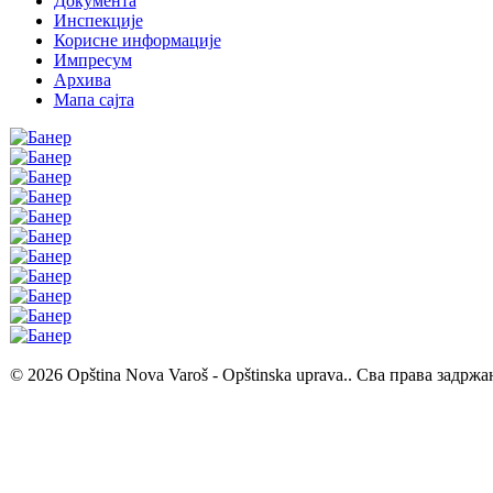
Документа
Инспекције
Корисне информације
Импресум
Архива
Мапа сајта
© 2026 Opština Nova Varoš - Opštinska uprava.. Сва права задржа