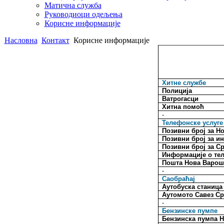
Матична служба
Руководиоци одељења
Корисне информације
Насловна
Контакт
Корисне информације
Хитне службе
Полиција
Ватрогасци
Хитна помоћ
-
Телефонске услуге
Позивни број за Н
Позивни број за и
Позивни број за С
Информације о те
Поштa Нова Варо
-
Саобраћај
Аутобуска станица
Аутомото Савез Ср
-
Бензинске пумпе
Бензинска пумпа 