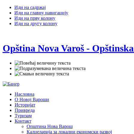
Иди на садржај
Иди на главну навигацију
Иди на прву колону
Иди на другу колону
Opština Nova Varoš - Opštinska
Насловна
О Новој Вароши
Историјат
Привреда
Туризам
Контакт
Општина Нова Варош
Калцеларија за локални економски развој