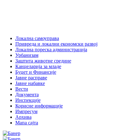
Локална самоуправа
Привреда и локални економски развој
Локална пореска администрација
Урбанизам
Заштита животне средине
Канцеларија за младе
Буџет и Финансије
Јавне расправе
Јавне набавке
Вести
Документа
Инспекције
Корисне информације
Импресум
Архива
Мапа сајта