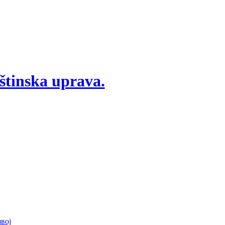
štinska uprava.
вој