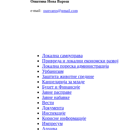
Општина Нова Варош
e-mail:
ounvaros@gmail.com
Локална самоуправа
Привреда и локални економски развој
Локална пореска администрација
Урбанизам
Заштита животне средине
Канцеларија за младе
Буџет и Финансије
Јавне расправе
Јавне набавке
Вести
Документа
Инспекције
Корисне информације
Импресум
Архива