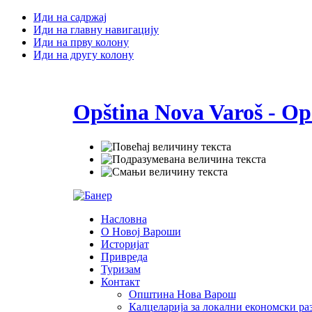
Иди на садржај
Иди на главну навигацију
Иди на прву колону
Иди на другу колону
Opština Nova Varoš - Op
Насловна
О Новој Вароши
Историјат
Привреда
Туризам
Контакт
Општина Нова Варош
Калцеларија за локални економски раз