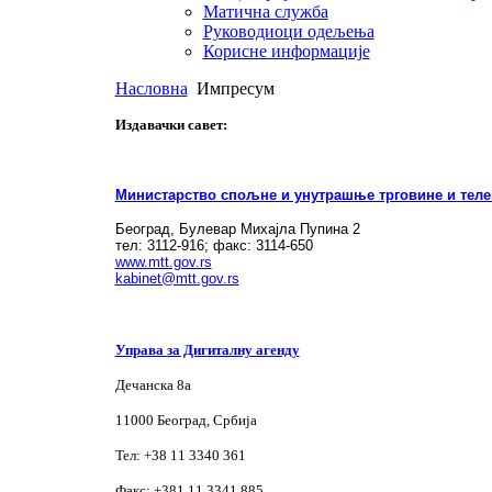
Матична служба
Руководиоци одељења
Корисне информације
Насловна
Импресум
Издавачки савет:
Министарство спољне и унутрашње трговине и теле
Београд, Булевар Михајла Пупина 2
тел: 3112-916; факс: 3114-650
www.mtt.gov.rs
kabinet@mtt.gov.rs
Управа за Дигиталну агенду
Дечанска 8а
11000 Београд, Србија
Тел: +38 11 3340 361
Факс: +381 11 3341 885