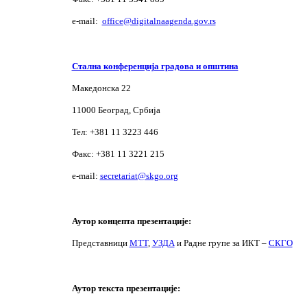
e-mail:
office@digitalnaagenda.gov.rs
Стална конференција градова и општина
Македонска 22
11000 Београд, Србија
Тел: +381 11 3223 446
Факс: +381 11 3221 215
е-mail:
secretariat@skgo.org
Аутор концепта презентације:
Представници
МТТ
,
УЗДА
и Радне групе за ИКТ –
СКГО
Аутор текста презентације: