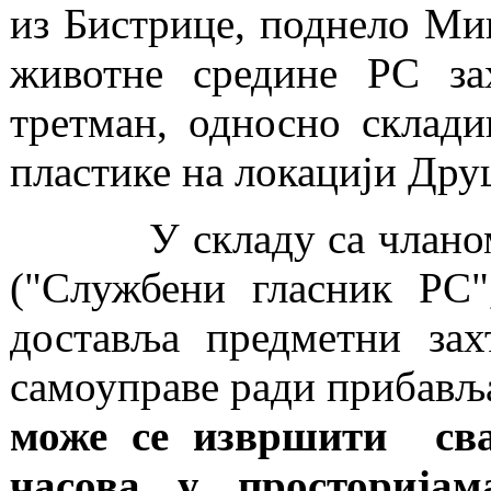
из Бистрице, поднело Мин
животне средине РС зах
третман, односно склад
пластике на локацији Дру
У складу са чланом 63
("Службени гласник РС"
доставља предметни зах
самоуправе ради прибав
може се извршити сва
часова у просторија