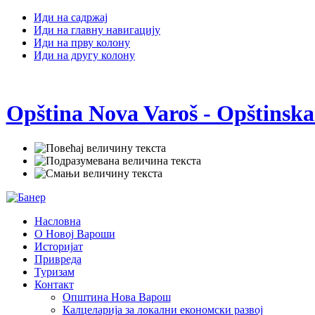
Иди на садржај
Иди на главну навигацију
Иди на прву колону
Иди на другу колону
Opština Nova Varoš - Opštinska
Насловна
О Новој Вароши
Историјат
Привреда
Туризам
Контакт
Општина Нова Варош
Калцеларија за локални економски развој