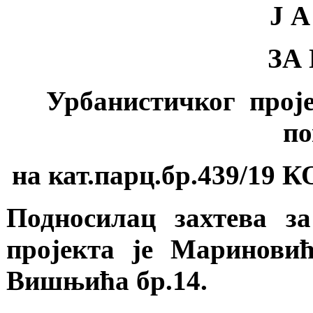
Ј А
ЗА
Урбанистичког проје
по
на кат.парц.бр.439/19
Подносилац захтева з
пројекта је Маринови
Вишњића бр.14.