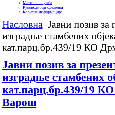
Матична служба
Руководиоци одељења
Корисне информације
Насловна
Jавни позив за 
изградње стамбених објек
кат.парц.бр.439/19 КО Д
Jавни позив за презе
изградње стамбених о
кат.парц.бр.439/19 К
Варош