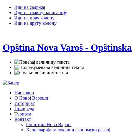
Иди на садржај
Иди на главну навигацију
Иди на прву колону
Иди на другу колону
Opština Nova Varoš - Opštinska
Насловна
О Новој Вароши
Историјат
Привреда
Туризам
Контакт
Општина Нова Варош
Калцеларија за локални економски развој