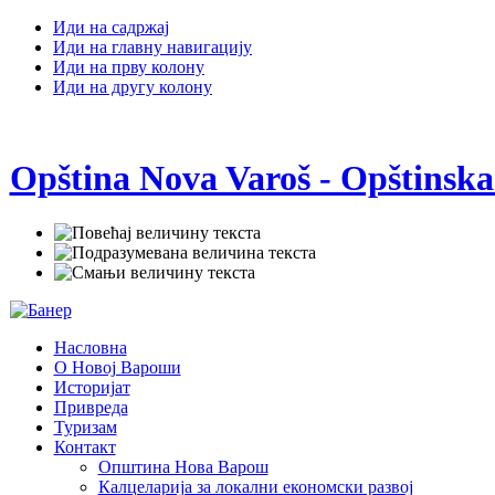
Иди на садржај
Иди на главну навигацију
Иди на прву колону
Иди на другу колону
Opština Nova Varoš - Opštinska
Насловна
О Новој Вароши
Историјат
Привреда
Туризам
Контакт
Општина Нова Варош
Калцеларија за локални економски развој