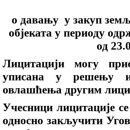
о давању у закуп зем
објеката у периоду од
од 23.
Лицитацији могу при
уписана у решењу и
овлашћења другим лици
Учесници лицитације се
односно закључити Угово