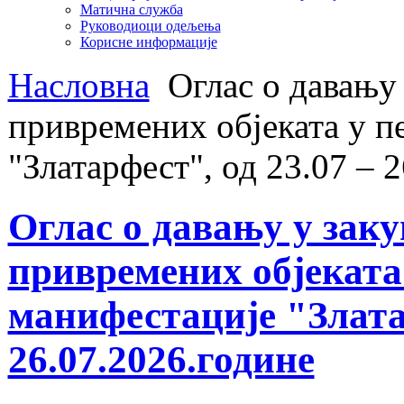
Матична служба
Руководиоци одељења
Корисне информације
Насловна
Оглас о давању
привремених објеката у 
"Златарфест", од 23.07 – 
Оглас о давању у за
привремених објеката
манифестације "Златар
26.07.2026.године