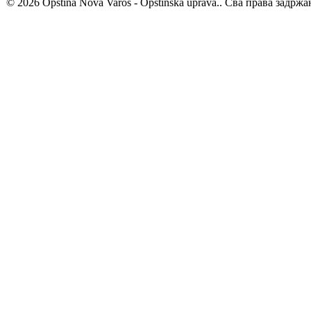
© 2026 Opština Nova Varoš - Opštinska uprava.. Сва права задржа