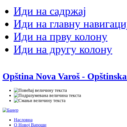
Иди на садржај
Иди на главну навигаци
Иди на прву колону
Иди на другу колону
Opština Nova Varoš - Opštinska
Насловна
О Новој Вароши