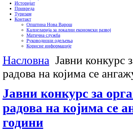
Историјат
Привреда
Туризам
Контакт
Општина Нова Варош
Калцеларија за локални економски развој
Матична служба
Руководиоци одељења
Корисне информације
Насловна
Јавни конкурс з
радова на којима се ангаж
Јавни конкурс за орг
радова на којима се а
години