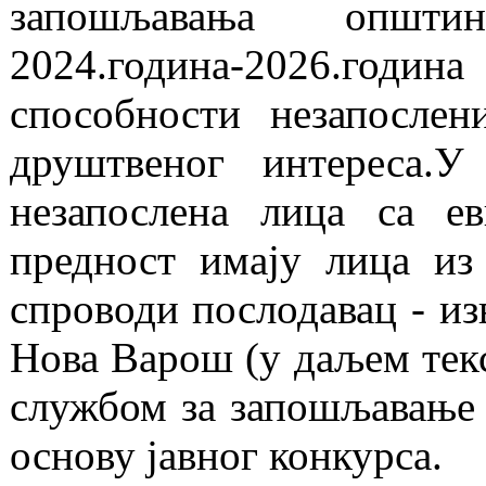
запошљавања опш
2024.година-2026.годи
способности незапослен
друштвеног интереса.У
незапослена лица са е
предност имају лица из
спроводи послодавац - из
Нова Варош (у даљем тек
службом за запошљавање 
основу јавног конкурса.