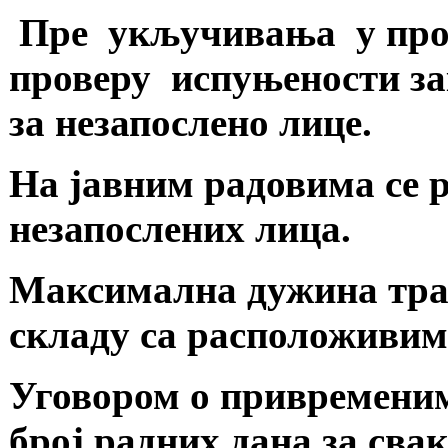
Пре укључивања у пр
проверу испуњености зак
за незапослено лице.
На јавним радовима се р
незапослених лица.
Максимална дужина траја
складу са расположивим
Уговором о привременим
број радних дана за сва