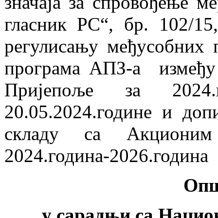
значаја за спровођење м
гласник РС“, бр. 102/15
регулисању међусобних п
програма АПЗ-а између
Пријепоље за 2024.
20.05.2024.године и до
складу са Aкционим
2024.година-2026.година
Опш
у сарадњи са Нацио