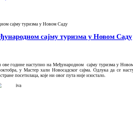
ном сајму туризма у Новом Саду
еђународном сајму туризма у Новом Саду
 и ове године наступио на Међународном сајму туризма у Ново
. октобра, у Мастер хали Новосадског сајма. Одлука да се нас
тране посетилаца, које ни овог пута није изостало.