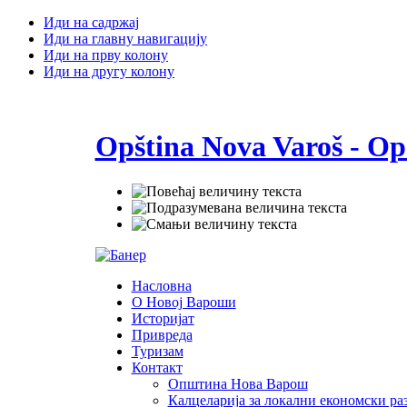
Иди на садржај
Иди на главну навигацију
Иди на прву колону
Иди на другу колону
Opština Nova Varoš - Op
Насловна
О Новој Вароши
Историјат
Привреда
Туризам
Контакт
Општина Нова Варош
Калцеларија за локални економски раз