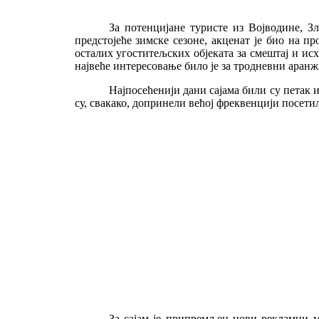
За потенцијане туристе из Војводине, Зл
предстојеће зимске сезоне, акценат је био на п
осталих угоститељских објеката за смештај и ис
највеће интересовање било је за тродневни аранж
Најпосећенији дани сајама били су петак и
су, свакако, допринели већој фреквенцији посети
За сајам је припремљен нови рекламни ма