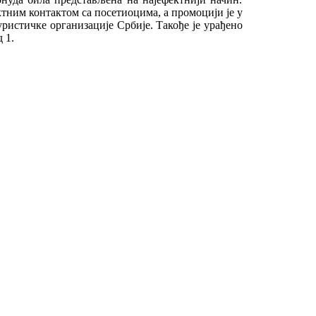
тним контактом са посетиоцима, а промоцији је у
ристичке организације Србије. Такође је урађено
д 1.