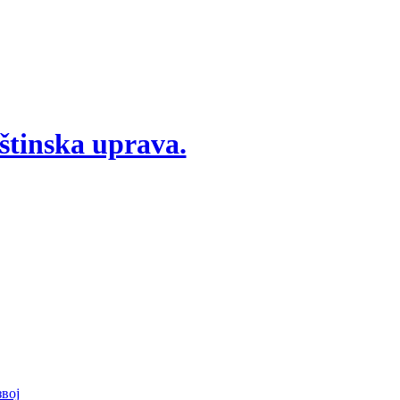
štinska uprava.
вој