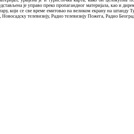
тављена је управо преко пропагандног материјала, као и дирек
ару, који се све време емитовао на великом екрану на штанду Ту
, Новосадску телевизију, Радио телевизију Пожега, Радио Београ