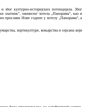
 и због културно-историјских потенцијала. Због
ски златник“, оживелог хотела „Панорама“, као и
сно прослави Нове године у хотелу „Панорама“, а
умарства, хортикултуре, коњарства и серсана који
онуда била представљена на најефектнији начин.