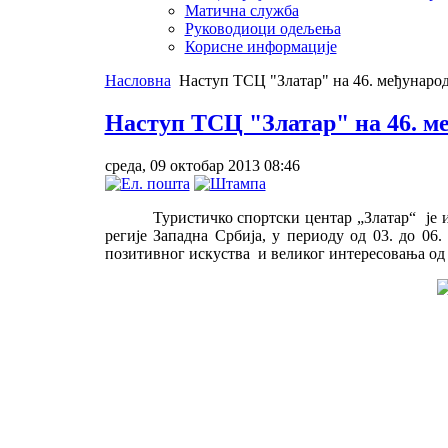
Матична служба
Руководиоци одељења
Корисне информације
Насловна
Наступ ТСЦ "Златар" на 46. међународ
Наступ ТСЦ "Златар" на 46. м
среда, 09 октобар 2013 08:46
Туристичко спортски центар „Златар“ је
регије Западна Србија, у периоду од 03. до 06
позитивног искуства и великог интересовања од с