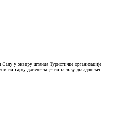
м Саду у оквиру штанда Туристичке организације
тупи на сајму донешена је на основу досадашњег