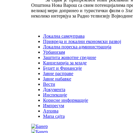
Општина Нова Варош са свим потенцијалима предс
великој мери допринео и туристички филм о Злат
неколико интервјуа за Радио телвизију Војводине
Локална самоуправа
Привреда и локални економски развој
Локална пореска администрација
Урбанизам
Заштита животне средине
Канцеларија за младе
Буџет и Финансије
Јавне расправе
Јавне набавке
Вести
Документа
Инспекције
Корисне информације
Импресум
Архива
Мапа сајта