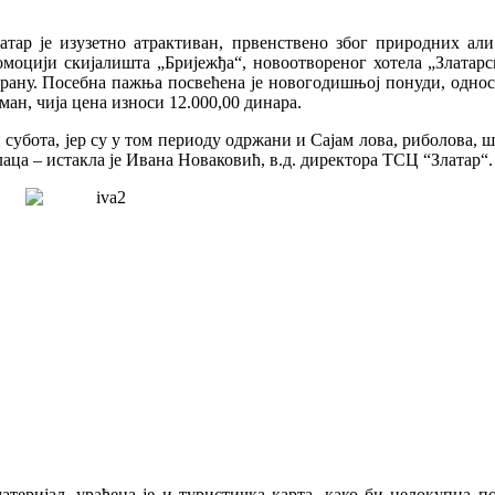
атар је изузетно атрактиван, првенствено због природних али
ромоцији скијалишта „Бријежђа“, новоотвореног хотела „Златар
храну. Посебна пажња посвећена је новогодишњој понуди, одно
ман, чија цена износи 12.000,00 динара.
 субота, јер су у том периоду одржани и Сајам лова, риболова,
ш
лаца – истакла је Ивана Новаковић, в.д. директора ТСЦ “Златар“.
теријал, урађена је и туристичка карта, како би целокупна п