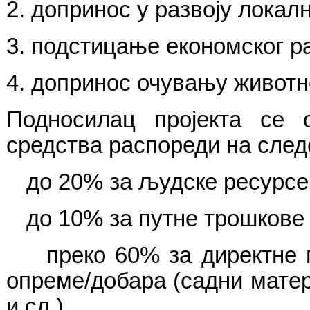
2. допринос у развоју локалн
3. подстицање економског р
4. допринос очувању животн
Подносилац пројекта се о
средства распореди на след
до 20% за људске ресурсе 
до 10% за путне трошкове
преко 60% за директне п
опреме/добара (садни мате
и сл.)