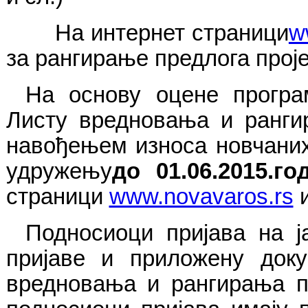
На интернет страници
w
за рангирање предлога прој
На основу оцене програм
Листу вредновања и ранги
навођењем износа новчаних
удружењу
до 01.06.2015.го
страници
www.novavaros.rs
и
Подносиоци пријава на ј
пријаве и приложену доку
вредновања и рангирања пр