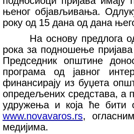
подносиоци пријава имају 
њеног објављивања. Одлуку
року од 15 дана од дана њег
На основу предлога одл
рока за подношење пријава
Председник општине доно
програма од јавног инте
финансирају из буџета опш
опредељених средстава, а 
удружења и која ће бити 
www.novavaros.rs
, огласн
медијима.