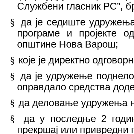
Службени гласник РС”, бр
§
да је седиште удружењ
програм
е
и пројект
е
од 
општине Нова Варош
;
§
које је директно одговор
§
да је удружење поднело
оправдало средства дод
§
да деловање удружења н
§
да у последње 2 годи
прекршај или привредни 