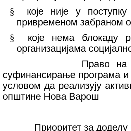
§
које није у поступку
привременом забраном о
§
које нема блокаду р
организацијама социјалн
Право на подношењ
суфинансирање програма и 
условом да реализују актив
општине Нова Варош
Приоритет за доделу 