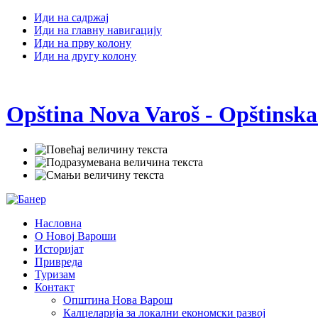
Иди на садржај
Иди на главну навигацију
Иди на прву колону
Иди на другу колону
Opština Nova Varoš - Opštinska
Насловна
О Новој Вароши
Историјат
Привреда
Туризам
Контакт
Општина Нова Варош
Калцеларија за локални економски развој