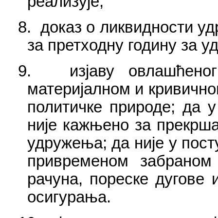
реализује;
8.
доказ о ликвидности у
за претходну годину за у
9.
изјаву овлашћено
материјалном и кривично
политичке природе; да 
није кажњено за прекрша
удружења; да није у пост
привременом забраном
рачуна, пореске дугове 
осигурања.