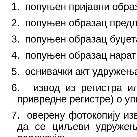
1.
попуњен пријавни образ
2.
попуњен образац предло
3.
попуњен образац буџета
4.
попуњен образац нарати
5.
оснивачки акт удружења
6.
извод из регистра и
привредне регистре) о уп
7.
оверену фотокопију из
да се циљеви удружења