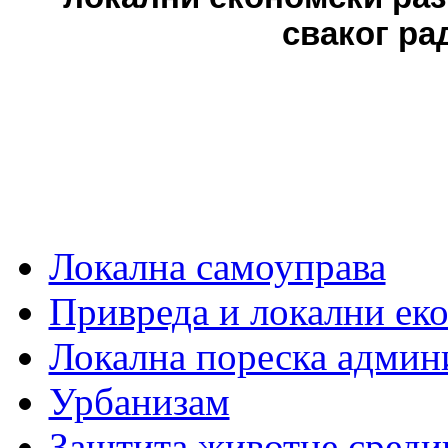
сваког ра
Локална самоуправа
Привреда и локални еко
Локална пореска админ
Урбанизам
Заштита животне среди