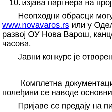
10.
изјава партнера на прој
Неопходни обрасци могу 
www.novavaros.rs
или у Оде
развој ОУ Нова Варош, канце
часова.
Јавни конкурс је отворе
Комплетна документациј
полеђини се наводе основни
Пријаве се предају на пи