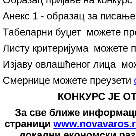
Анекс 1 - образац за писање
Табеларни буџет
можете пр
Листу критеријума
можете 
Изјаву овлашћеног лица
мо
Смернице
можете преузети
КОНКУРС ЈЕ О
За све ближе информаци
страници
www.novavaros.r
локални економски раз