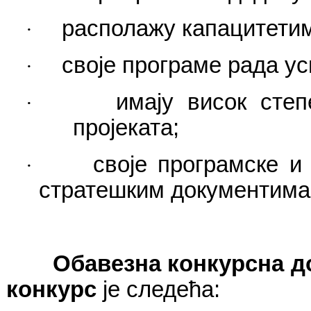
располажу капацитетим
·
своје програме рада ус
·
имају висок сте
·
пројеката;
своје програмске и
·
стратешким документима
Обавезна конкурсна д
конкурс
је следећа: