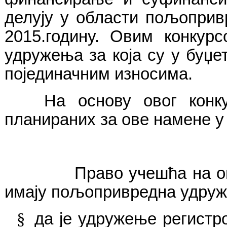
делују у области пољоприв
2015.годину.
Овим конкур
удружења за која су у буџе
појединачним износима.
На основу овог конкур
планираних за ове намене у 
Право учешћа на овом к
имају пољопривредна удруже
§
да је удружење регистр