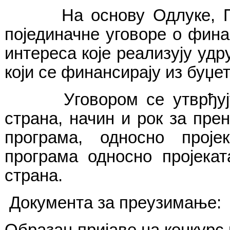
На основу Одлуке, Пред
појединачне уговоре о фин
интереса које реализују уд
који се финансирају из буџ
Уговором се утврђују пр
страна, начин и рок за пре
програма, односно проје
програма односно пројекат
страна.
Документа за преузимање:
Образац пријаве на конкурс