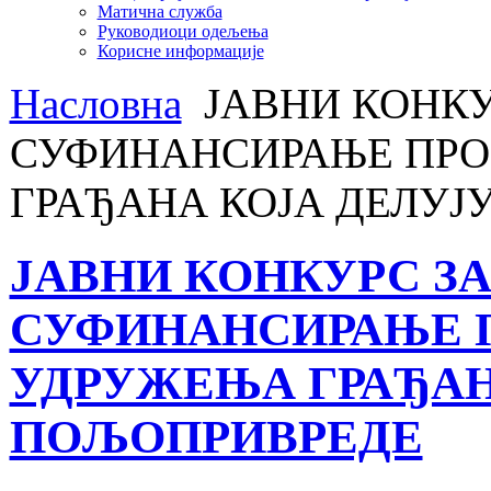
Матична служба
Руководиоци одељења
Корисне информације
Насловна
ЈАВНИ КОНКУ
СУФИНАНСИРАЊЕ ПРО
ГРАЂАНА КОЈА ДЕЛУЈ
ЈАВНИ КОНКУРС З
СУФИНАНСИРАЊЕ П
УДРУЖЕЊА ГРАЂАН
ПОЉОПРИВРЕДЕ