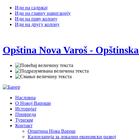
Иди на садржај
Иди на главну навигацију
Иди на прву колону
Иди на другу колону
Opština Nova Varoš - Opštinska
Насловна
О Новој Вароши
Историјат
Привреда
Туризам
Контакт
Општина Нова Варош
Калцеларија за локални економски развој