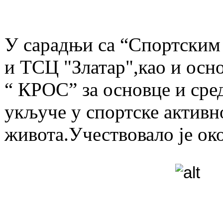
У сарадњи са “Спортским
и ТСЦ "Златар",као и осн
“ КРОС” за основце и сре
укључе у спортске активн
живота.Учествовало је ок