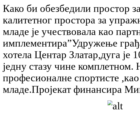
Како би обезбедили простор з
калитетног простора за упраж
младе је учествовала као партн
имплементира”Удружење грађан
хотела Центар Златар,дуга је 
једну стазу чине комплетном. 
професионалне спортисте ,као 
младе.Пројекат финансира Мин