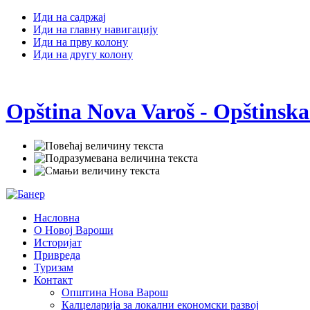
Иди на садржај
Иди на главну навигацију
Иди на прву колону
Иди на другу колону
Opština Nova Varoš - Opštinska
Насловна
О Новој Вароши
Историјат
Привреда
Туризам
Контакт
Општина Нова Варош
Калцеларија за локални економски развој