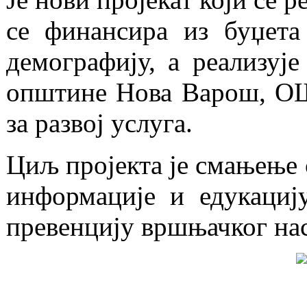
се финансира из буџета
демографију, а реализује
општине Нова Варош, ОШ
за развој услуга.
Циљ пројекта је смањење 
информације и едукациј
превенцију вршњачког на