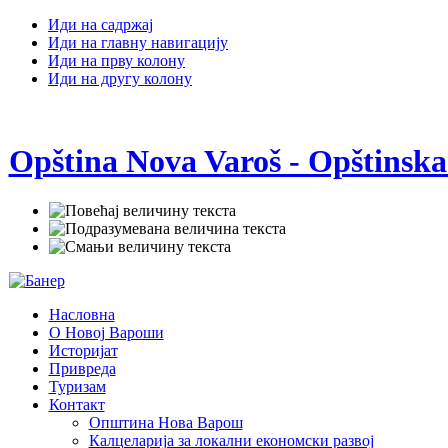
Иди на садржај
Иди на главну навигацију
Иди на прву колону
Иди на другу колону
Opština Nova Varoš - Opštinska
Насловна
О Новој Вароши
Историјат
Привреда
Туризам
Контакт
Општина Нова Варош
Калцеларија за локални економски развој