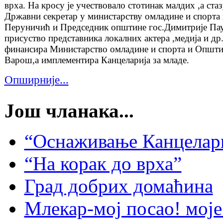
врха. На кросу је учествовало стотинак малдих ,а стаз
Државни секретар у министарству омладине и спорта
Перуничић и Председник општине гос.Димитрије Па
присуство представника локалних актера ,медија и др
финансира Министарство омладине и спорта и Општ
Варош,а имплементира Канцеларија за младе.
Опширније...
Још чланака...
“Оснаживање Канцелари
“На корак до врха”
Град добрих домаћина
Млекар-мој посао! моје