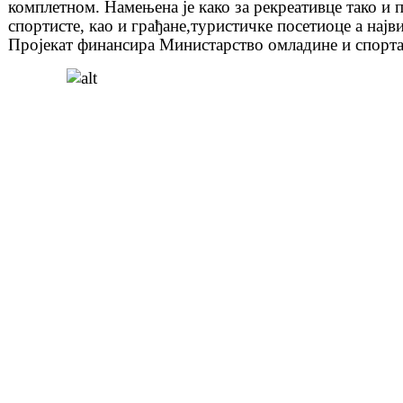
комплетном. Намењена је како за рекреативце тако и
спортисте, као и грађане,туристичке посетиоце а најв
Пројекат финансира Министарство омладине и спорта