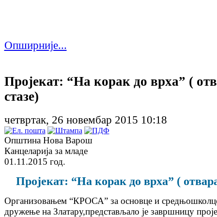
Опширније...
Пројекат: “На корак до врха” ( от
стазе)
четвртак, 26 новембар 2015 10:18
Општина Нова Варош
Канцеларија за младе
01.11.2015 год.
Пројекат: “На корак до врха” ( отвар
Организовањем “КРОСА” за основце и средњошколце
дружење на Златару,представљало је завршницу проје