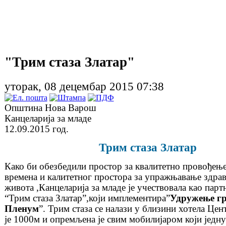
"Трим стаза Златар"
уторак, 08 децембар 2015 07:38
Општина Нова Варош
Канцеларија за младе
12.09.2015 год.
Трим стаза Златар
Како би обезбедили простор за квалитетно провођењ
времена и калитетног простора за упражњавање здрав
живота ,Канцеларија за младе је учествовала као парт
“
Трим стаза Златар
”
,који имплементира
”
Удружење г
Пленум
”
. Трим стаза се налази у близини хотела Цен
је 1000м и опремљена је свим мобилијаром који једн